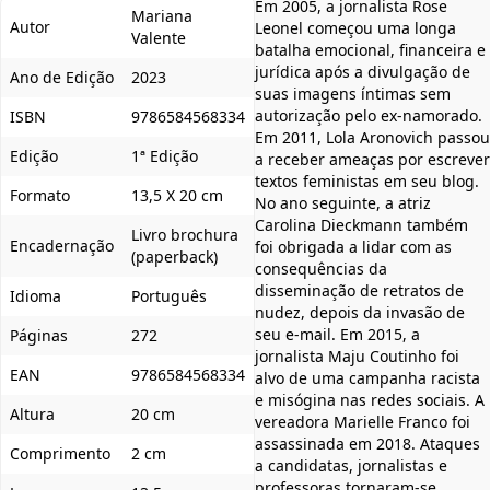
Em 2005, a jornalista Rose
Mariana
Autor
Leonel começou uma longa
Valente
batalha emocional, financeira e
jurídica após a divulgação de
Ano de Edição
2023
suas imagens íntimas sem
autorização pelo ex-namorado.
ISBN
9786584568334
Em 2011, Lola Aronovich passou
Edição
1ª Edição
a receber ameaças por escrever
textos feministas em seu blog.
Formato
13,5 X 20 cm
No ano seguinte, a atriz
Carolina Dieckmann também
Livro brochura
Encadernação
foi obrigada a lidar com as
(paperback)
consequências da
disseminação de retratos de
Idioma
Português
nudez, depois da invasão de
seu e-mail. Em 2015, a
Páginas
272
jornalista Maju Coutinho foi
EAN
9786584568334
alvo de uma campanha racista
e misógina nas redes sociais. A
Altura
20 cm
vereadora Marielle Franco foi
assassinada em 2018. Ataques
Comprimento
2 cm
a candidatas, jornalistas e
professoras tornaram-se