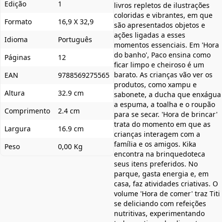
Edição
1
livros repletos de ilustrações
coloridas e vibrantes, em que
Formato
16,9 X 32,9
são apresentados objetos e
ações ligadas a esses
Idioma
Português
momentos essenciais. Em 'Hora
do banho', Paco ensina como
Páginas
12
ficar limpo e cheiroso é um
barato. As crianças vão ver os
EAN
9788569275565
produtos, como xampu e
Altura
32.9 cm
sabonete, a ducha que enxágua
a espuma, a toalha e o roupão
Comprimento
2.4 cm
para se secar. 'Hora de brincar'
trata do momento em que as
Largura
16.9 cm
crianças interagem com a
família e os amigos. Kika
Peso
0,00 Kg
encontra na brinquedoteca
seus itens preferidos. No
parque, gasta energia e, em
casa, faz atividades criativas. O
volume 'Hora de comer' traz Titi
se deliciando com refeições
nutritivas, experimentando