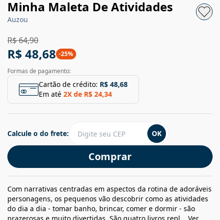
Minha Maleta De Atividades
Auzou
R$ 64,90
R$ 48,68
-
25
%
Formas de pagamento:
Cartão de crédito:
R$ 48,68
Em até
2
X de
R$ 24,34
Calcule o do frete:
OK
Comprar
Com narrativas centradas em aspectos da rotina de adoráveis
personagens, os pequenos vão descobrir como as atividades
do dia a dia - tomar banho, brincar, comer e dormir - são
prazerosas e muito divertidas. São quatro livros repl...
Ver