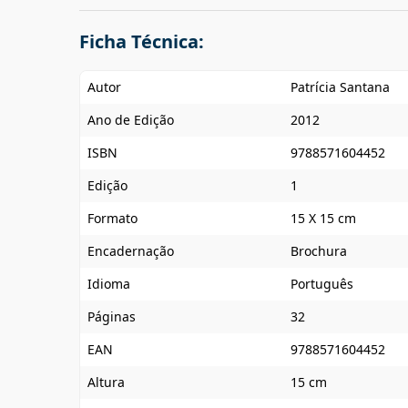
Ficha Técnica:
Autor
Patrícia Santana
Ano de Edição
2012
ISBN
9788571604452
Edição
1
Formato
15 X 15 cm
Encadernação
Brochura
Idioma
Português
Páginas
32
EAN
9788571604452
Altura
15 cm