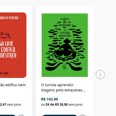
ão edifica nem
O turista aprendiz:
Coloniz
Viagens pelo Amazonas
totalita
até o Peru, pelo Madeira
crimino
R$ 142,90
R$ 69,9
até a Bolívia e por Marajó
2,47
sem juros
ou
5
X de
R$ 28,58
sem juros
ou
3
X d
até dizer chega