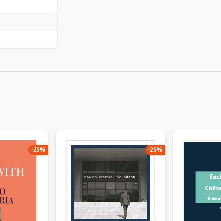
-
25
%
-
25
%