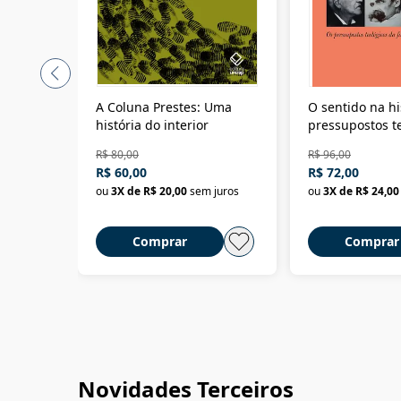
A Coluna Prestes: Uma
O sentido na hi
história do interior
pressupostos t
da filosofia da 
R$ 80,00
R$ 96,00
R$ 60,00
R$ 72,00
ou
3
X de
R$ 20,00
sem juros
ou
3
X de
R$ 24,00
Comprar
Comprar
Novidades Terceiros