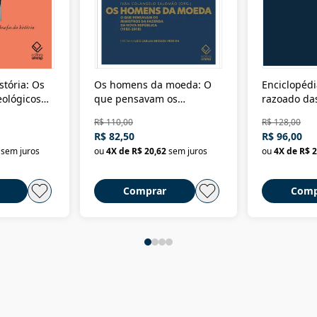
stória: Os
Os homens da moeda: O
Enciclopédi
eológicos
que pensavam os
razoado das
história
ministros da Fazenda da
artes e dos o
R$ 110,00
R$ 128,00
Nova República (1985-
Civilização 
R$ 82,50
R$ 96,00
2018)
sem juros
ou
4
X de
R$ 20,62
sem juros
ou
4
X de
R$ 2
Comprar
Comp