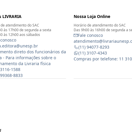
 LIVRARIA
Nossa Loja Online
 de atendimento do SAC
Horário de atendimento do SAC
0 às 17h00 de segunda a sexta
Das 9h00 às 16h00 de segunda a s
0 às 12h00 aos sábados
Fale conosco
 conosco
atendimento@livrariaunesp.
ia.editora@unesp.br
(11) 94077-8293
mento direto dos funcionários da
(11) 3107-4343
ia - Para informações sobre o
Compras por telefone: 11 31
namento da Livraria física
 3116-1588
) 99368-8833