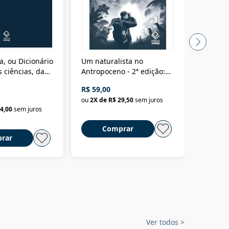
a, ou Dicionário
Um naturalista no
A vora
 ciências, das
Antropoceno - 2ª edição:
fícios - Vol. 7:
Um biólogo em busca do
R$ 59,00
R$ 58,0
material
selvagem
ou
2
X de
R$ 29,50
sem juros
ou
2
X d
4,00
sem juros
Comprar
C
rar
Ver todos
>