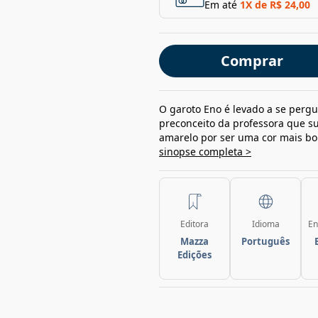
Em até
1
X de
R$ 24,00
Comprar
O garoto Eno é levado a se pergu
preconceito da professora que s
amarelo por ser uma cor mais bon
sinopse completa >
Editora
Idioma
En
Mazza
Português
Edições