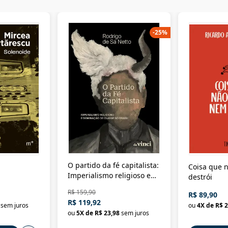
-
25
%
O partido da fé capitalista:
Coisa que n
Imperialismo religioso e
destrói
dominação de classe no
R$ 159,90
R$ 89,90
Brasil
R$ 119,92
sem juros
ou
4
X de
R$ 2
ou
5
X de
R$ 23,98
sem juros