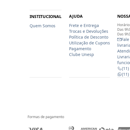
AJUDA
NOSSA
INSTITUCIONAL
Horário
Frete e Entrega
Quem Somos
Das 9h3
Trocas e Devoluções
Das 9h3
Política de Desconto
Fale
Utilização de Cupons
livrar
Pagamento
Atendi
Clube Unesp
Livrar
funcio
(11)
(11
Formas de pagamento