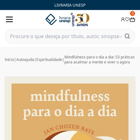
LIVRARIA UNESP
0
Mindfulness para o dia a dia: 53 práticas
Início
|
Autoajuda
|
Espiritualidade
|
para acalmar a mente e viver o agora