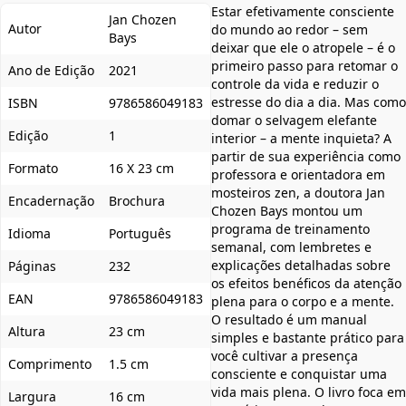
Estar efetivamente consciente
Jan Chozen
Autor
do mundo ao redor – sem
Bays
deixar que ele o atropele – é o
primeiro passo para retomar o
Ano de Edição
2021
controle da vida e reduzir o
estresse do dia a dia. Mas como
ISBN
9786586049183
domar o selvagem elefante
Edição
1
interior – a mente inquieta? A
partir de sua experiência como
Formato
16 X 23 cm
professora e orientadora em
mosteiros zen, a doutora Jan
Encadernação
Brochura
Chozen Bays montou um
programa de treinamento
Idioma
Português
semanal, com lembretes e
explicações detalhadas sobre
Páginas
232
os efeitos benéficos da atenção
EAN
9786586049183
plena para o corpo e a mente.
O resultado é um manual
Altura
23 cm
simples e bastante prático para
você cultivar a presença
Comprimento
1.5 cm
consciente e conquistar uma
vida mais plena. O livro foca em
Largura
16 cm