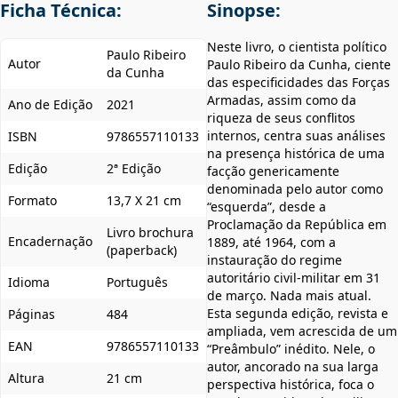
Ficha Técnica:
Sinopse:
Neste livro, o cientista político
Paulo Ribeiro
Autor
Paulo Ribeiro da Cunha, ciente
da Cunha
das especificidades das Forças
Armadas, assim como da
Ano de Edição
2021
riqueza de seus conflitos
internos, centra suas análises
ISBN
9786557110133
na presença histórica de uma
Edição
2ª Edição
facção genericamente
denominada pelo autor como
Formato
13,7 X 21 cm
“esquerda”, desde a
Proclamação da República em
Livro brochura
Encadernação
1889, até 1964, com a
(paperback)
instauração do regime
autoritário civil-militar em 31
Idioma
Português
de março. Nada mais atual.
Esta segunda edição, revista e
Páginas
484
ampliada, vem acrescida de um
EAN
9786557110133
“Preâmbulo” inédito. Nele, o
autor, ancorado na sua larga
Altura
21 cm
perspectiva histórica, foca o