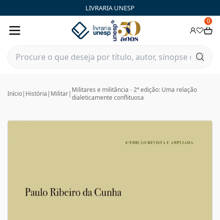
LIVRARIA UNESP
0
Militares e militância - 2ª edição: Uma relação
Início
|
História
|
Militar
|
dialeticamente conflituosa