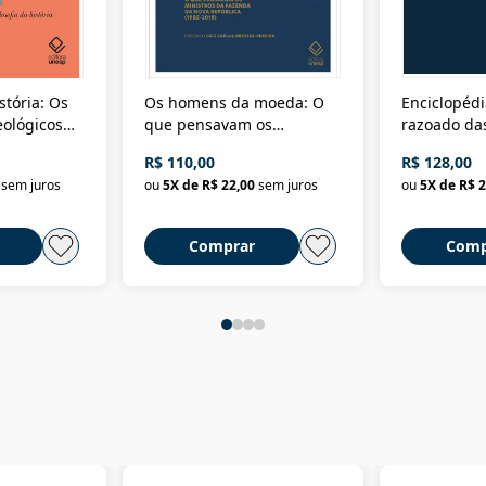
stória: Os
Os homens da moeda: O
Enciclopédi
eológicos
que pensavam os
razoado das
história
ministros da Fazenda da
artes e dos o
R$ 110,00
R$ 128,00
Nova República (1985-
Civilização 
sem juros
ou
5
X de
R$ 22,00
sem juros
ou
5
X de
R$ 2
2018)
Comprar
Comp