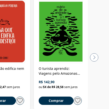
ão edifica nem
O turista aprendiz:
Coloniz
Viagens pelo Amazonas
totalita
até o Peru, pelo Madeira
crimino
R$ 142,90
R$ 69,9
até a Bolívia e por Marajó
2,47
sem juros
ou
5
X de
R$ 28,58
sem juros
ou
3
X d
até dizer chega
rar
Comprar
C