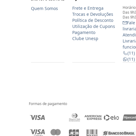
Horário
Frete e Entrega
Quem Somos
Das 9h3
Trocas e Devoluções
Das 9h3
Política de Desconto
Fale
Utilização de Cupons
livrar
Pagamento
Atendi
Clube Unesp
Livrar
funcio
(11)
(11
Formas de pagamento