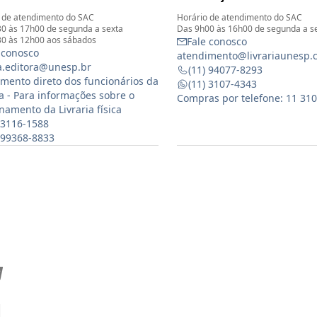
 de atendimento do SAC
Horário de atendimento do SAC
0 às 17h00 de segunda a sexta
Das 9h00 às 16h00 de segunda a s
0 às 12h00 aos sábados
Fale conosco
 conosco
atendimento@livrariaunesp.
ia.editora@unesp.br
(11) 94077-8293
mento direto dos funcionários da
(11) 3107-4343
ia - Para informações sobre o
Compras por telefone: 11 31
namento da Livraria física
 3116-1588
) 99368-8833