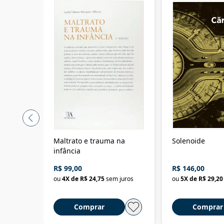
Maltrato e trauma na
Solenoide
infância
R$ 99,00
R$ 146,00
ou
4
X de
R$ 24,75
sem juros
ou
5
X de
R$ 29,20
Comprar
Comprar