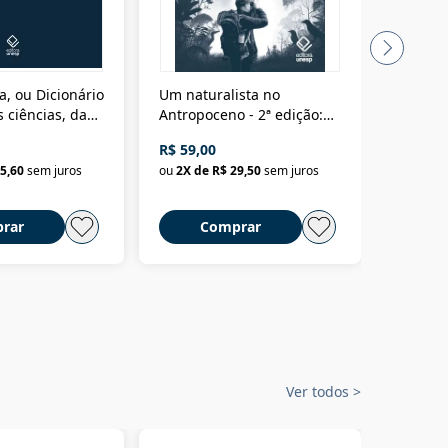
a, ou Dicionário
Um naturalista no
A vora
 ciências, das
Antropoceno - 2ª edição:
fícios - Vol. 7:
Um biólogo em busca do
R$ 59,00
R$ 58,0
material
selvagem
5,60
sem juros
ou
2
X de
R$ 29,50
sem juros
ou
2
X d
rar
Comprar
C
Ver todos
>