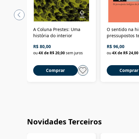
A Coluna Prestes: Uma
O sentido na hi
história do interior
pressupostos t
da filosofia da 
R$ 80,00
R$ 96,00
ou
4
X de
R$ 20,00
sem juros
ou
4
X de
R$ 24,00
Comprar
Comprar
Novidades Terceiros