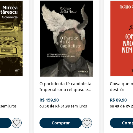
O partido da fé capitalista:
Coisa que n
Imperialismo religioso e
destrói
dominação de classe no
R$ 159,90
R$ 89,90
Brasil
sem juros
ou
5
X de
R$ 31,98
sem juros
ou
4
X de
R$ 2
Comprar
Comp