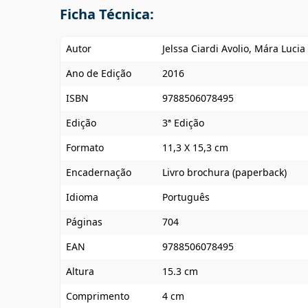
Ficha Técnica:
Autor
Jelssa Ciardi Avolio, Mára Lucia
Ano de Edição
2016
ISBN
9788506078495
Edição
3ª Edição
Formato
11,3 X 15,3 cm
Encadernação
Livro brochura (paperback)
Idioma
Português
Páginas
704
EAN
9788506078495
Altura
15.3 cm
Comprimento
4 cm