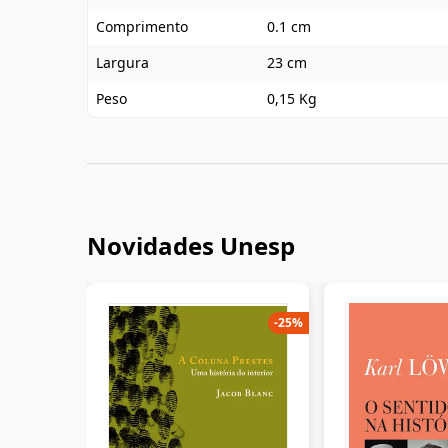
Comprimento
0.1 cm
Largura
23 cm
Peso
0,15 Kg
Novidades Unesp
-
25
%