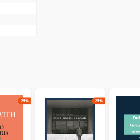
-
25
%
-
25
%