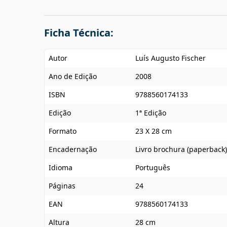
Ficha Técnica:
Autor
Luís Augusto Fischer
Ano de Edição
2008
ISBN
9788560174133
Edição
1ª Edição
Formato
23 X 28 cm
Encadernação
Livro brochura (paperback)
Idioma
Português
Páginas
24
EAN
9788560174133
Altura
28 cm