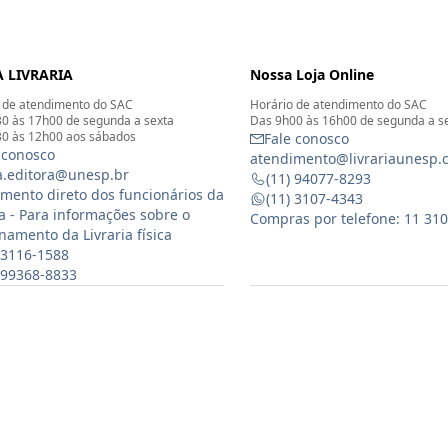
 LIVRARIA
Nossa Loja Online
 de atendimento do SAC
Horário de atendimento do SAC
0 às 17h00 de segunda a sexta
Das 9h00 às 16h00 de segunda a s
0 às 12h00 aos sábados
Fale conosco
 conosco
atendimento@livrariaunesp.
ia.editora@unesp.br
(11) 94077-8293
mento direto dos funcionários da
(11) 3107-4343
ia - Para informações sobre o
Compras por telefone: 11 31
namento da Livraria física
 3116-1588
) 99368-8833