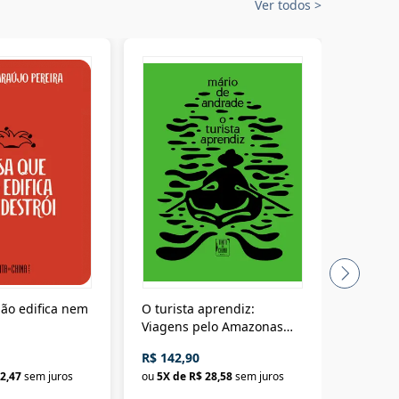
Ver todos
>
ão edifica nem
O turista aprendiz:
Coloniz
Viagens pelo Amazonas
totalita
até o Peru, pelo Madeira
crimino
R$ 142,90
R$ 69,9
até a Bolívia e por Marajó
2,47
sem juros
ou
5
X de
R$ 28,58
sem juros
ou
3
X d
até dizer chega