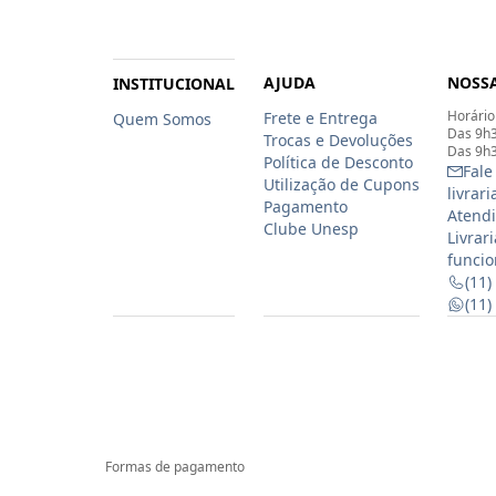
AJUDA
NOSSA
INSTITUCIONAL
Horário
Frete e Entrega
Quem Somos
Das 9h3
Trocas e Devoluções
Das 9h3
Política de Desconto
Fale
Utilização de Cupons
livrar
Pagamento
Atendi
Clube Unesp
Livrar
funcio
(11)
(11
Formas de pagamento