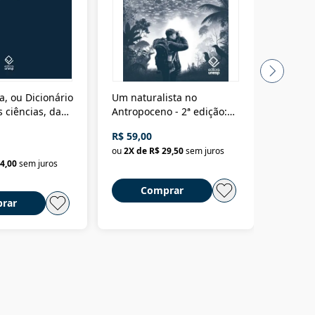
a, ou Dicionário
Um naturalista no
A vora
 ciências, das
Antropoceno - 2ª edição:
fícios - Vol. 7:
Um biólogo em busca do
R$ 59,00
R$ 58,0
material
selvagem
ou
2
X de
R$ 29,50
sem juros
ou
2
X d
4,00
sem juros
Comprar
C
rar