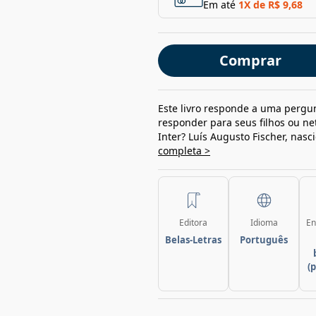
Em até
1
X de
R$ 9,68
Comprar
Este livro responde a uma pergun
responder para seus filhos ou net
Inter? Luís Augusto Fischer, nas
completa >
Editora
Idioma
En
Belas-Letras
Português
(