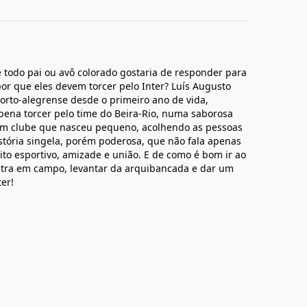
 todo pai ou avô colorado gostaria de responder para
: por que eles devem torcer pelo Inter? Luís Augusto
rto-alegrense desde o primeiro ano de vida,
 pena torcer pelo time do Beira-Rio, numa saborosa
 um clube que nasceu pequeno, acolhendo as pessoas
tória singela, porém poderosa, que não fala apenas
írito esportivo, amizade e união. E de como é bom ir ao
ntra em campo, levantar da arquibancada e dar um
ter!