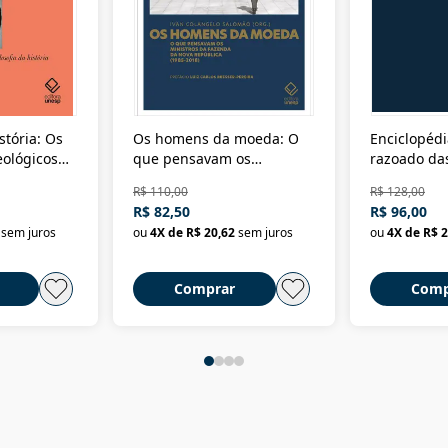
stória: Os
Os homens da moeda: O
Enciclopédi
eológicos
que pensavam os
razoado das
história
ministros da Fazenda da
artes e dos o
R$ 110,00
R$ 128,00
Nova República (1985-
Civilização 
R$ 82,50
R$ 96,00
2018)
sem juros
ou
4
X de
R$ 20,62
sem juros
ou
4
X de
R$ 2
Comprar
Comp