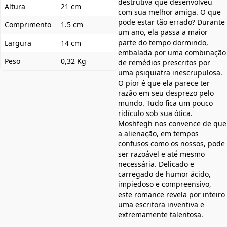
destrutiva que desenvolveu
Altura
21 cm
com sua melhor amiga. O que
pode estar tão errado? Durante
Comprimento
1.5 cm
um ano, ela passa a maior
parte do tempo dormindo,
Largura
14 cm
embalada por uma combinação
Peso
0,32 Kg
de remédios prescritos por
uma psiquiatra inescrupulosa.
O pior é que ela parece ter
razão em seu desprezo pelo
mundo. Tudo fica um pouco
ridículo sob sua ótica.
Moshfegh nos convence de que
a alienação, em tempos
confusos como os nossos, pode
ser razoável e até mesmo
necessária. Delicado e
carregado de humor ácido,
impiedoso e compreensivo,
este romance revela por inteiro
uma escritora inventiva e
extremamente talentosa.