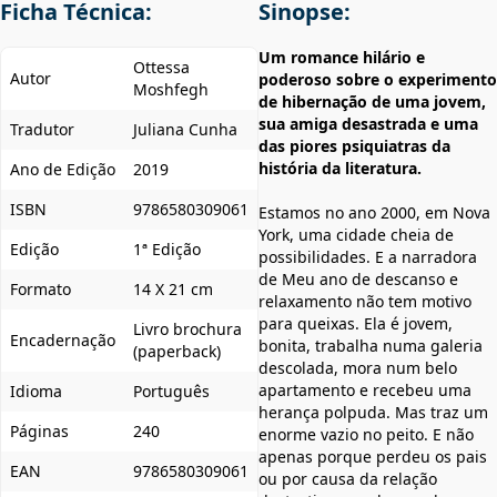
Ficha Técnica:
Sinopse:
Um romance hilário e
Ottessa
Autor
poderoso sobre o experimento
Moshfegh
de hibernação de uma jovem,
sua amiga desastrada e uma
Tradutor
Juliana Cunha
das piores psiquiatras da
história da literatura.
Ano de Edição
2019
ISBN
9786580309061
Estamos no ano 2000, em Nova
York, uma cidade cheia de
Edição
1ª Edição
possibilidades. E a narradora
de Meu ano de descanso e
Formato
14 X 21 cm
relaxamento não tem motivo
para queixas. Ela é jovem,
Livro brochura
Encadernação
bonita, trabalha numa galeria
(paperback)
descolada, mora num belo
apartamento e recebeu uma
Idioma
Português
herança polpuda. Mas traz um
Páginas
240
enorme vazio no peito. E não
apenas porque perdeu os pais
EAN
9786580309061
ou por causa da relação