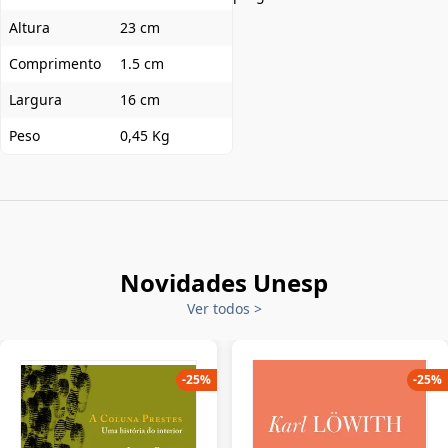
Altura
23 cm
Comprimento
1.5 cm
Largura
16 cm
Peso
0,45 Kg
Novidades Unesp
Ver todos
>
-
25
%
-
25
%