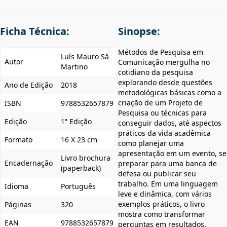
Ficha Técnica:
Sinopse:
Métodos de Pesquisa em
Luís Mauro Sá
Autor
Comunicação mergulha no
Martino
cotidiano da pesquisa
explorando desde questões
Ano de Edição
2018
metodológicas básicas como a
criação de um Projeto de
ISBN
9788532657879
Pesquisa ou técnicas para
Edição
1ª Edição
conseguir dados, até aspectos
práticos da vida acadêmica
Formato
16 X 23 cm
como planejar uma
apresentação em um evento, se
Livro brochura
Encadernação
preparar para uma banca de
(paperback)
defesa ou publicar seu
trabalho. Em uma linguagem
Idioma
Português
leve e dinâmica, com vários
exemplos práticos, o livro
Páginas
320
mostra como transformar
EAN
9788532657879
perguntas em resultados.