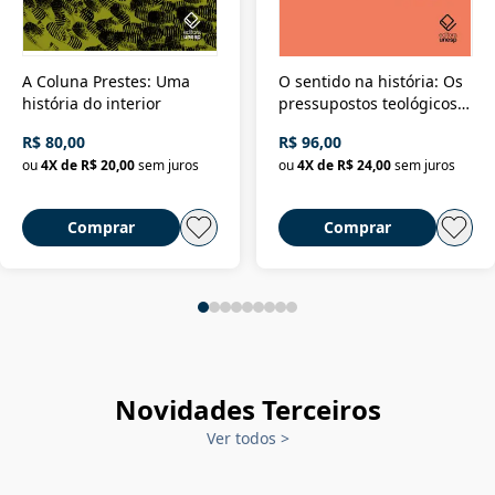
A Coluna Prestes: Uma
O sentido na história: Os
história do interior
pressupostos teológicos
da filosofia da história
R$ 80,00
R$ 96,00
ou
4
X de
R$ 20,00
sem juros
ou
4
X de
R$ 24,00
sem juros
Comprar
Comprar
Novidades Terceiros
Ver todos
>