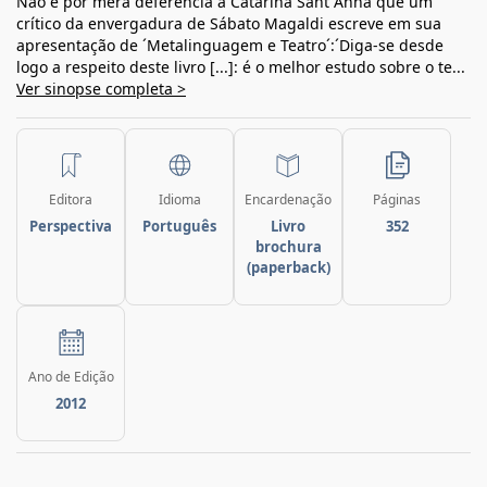
Não é por mera deferência a Catarina Sant´Anna que um
crítico da envergadura de Sábato Magaldi escreve em sua
apresentação de ´Metalinguagem e Teatro´:´Diga-se desde
logo a respeito deste livro [...]: é o melhor estudo sobre o te...
Ver sinopse completa >
Editora
Idioma
Encardenação
Páginas
Perspectiva
Português
Livro
352
brochura
(paperback)
Ano de Edição
2012