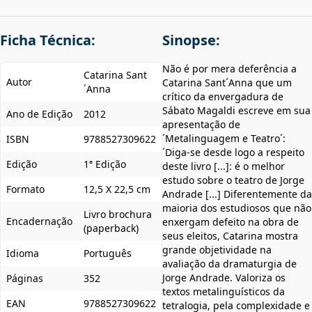
Ficha Técnica:
Sinopse:
Não é por mera deferência a
Catarina Sant
Autor
Catarina Sant´Anna que um
´Anna
crítico da envergadura de
Sábato Magaldi escreve em sua
Ano de Edição
2012
apresentação de
´Metalinguagem e Teatro´:
ISBN
9788527309622
´Diga-se desde logo a respeito
Edição
1ª Edição
deste livro [...]: é o melhor
estudo sobre o teatro de Jorge
Formato
12,5 X 22,5 cm
Andrade [...] Diferentemente da
maioria dos estudiosos que não
Livro brochura
Encadernação
enxergam defeito na obra de
(paperback)
seus eleitos, Catarina mostra
grande objetividade na
Idioma
Português
avaliação da dramaturgia de
Jorge Andrade. Valoriza os
Páginas
352
textos metalinguísticos da
EAN
9788527309622
tetralogia, pela complexidade e