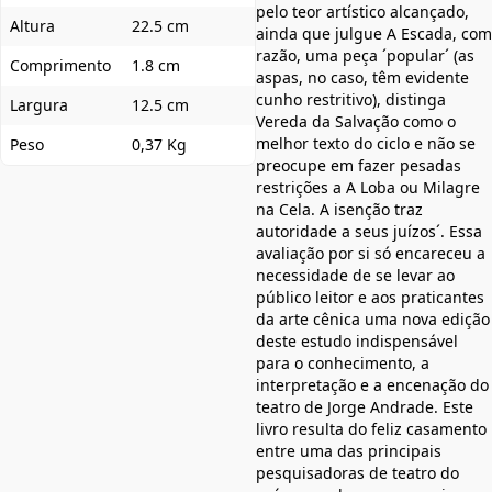
pelo teor artístico alcançado,
Altura
22.5 cm
ainda que julgue A Escada, com
razão, uma peça ´popular´ (as
Comprimento
1.8 cm
aspas, no caso, têm evidente
cunho restritivo), distinga
Largura
12.5 cm
Vereda da Salvação como o
melhor texto do ciclo e não se
Peso
0,37 Kg
preocupe em fazer pesadas
restrições a A Loba ou Milagre
na Cela. A isenção traz
autoridade a seus juízos´. Essa
avaliação por si só encareceu a
necessidade de se levar ao
público leitor e aos praticantes
da arte cênica uma nova edição
deste estudo indispensável
para o conhecimento, a
interpretação e a encenação do
teatro de Jorge Andrade. Este
livro resulta do feliz casamento
entre uma das principais
pesquisadoras de teatro do