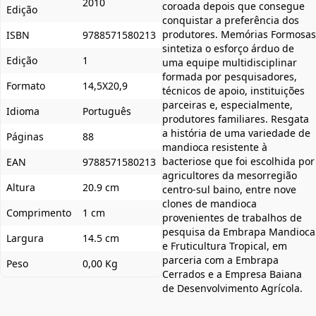
2010
coroada depois que consegue
Edição
conquistar a preferência dos
produtores. Memórias Formosas
ISBN
9788571580213
sintetiza o esforço árduo de
Edição
1
uma equipe multidisciplinar
formada por pesquisadores,
Formato
14,5X20,9
técnicos de apoio, instituições
parceiras e, especialmente,
Idioma
Português
produtores familiares. Resgata
a história de uma variedade de
Páginas
88
mandioca resistente à
bacteriose que foi escolhida por
EAN
9788571580213
agricultores da mesorregião
Altura
20.9 cm
centro-sul baino, entre nove
clones de mandioca
Comprimento
1 cm
provenientes de trabalhos de
pesquisa da Embrapa Mandioca
Largura
14.5 cm
e Fruticultura Tropical, em
parceria com a Embrapa
Peso
0,00 Kg
Cerrados e a Empresa Baiana
de Desenvolvimento Agrícola.