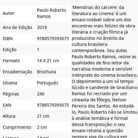
'Memórias do cárcere: da
Paulo Roberto
Autor
literatura ao cinema' é um
Ramos
ensaio notável sobre um dos
encontros mais felizes de obra
Ano de Edição
2019
literária e criação fílmica já
produzidos no âmbito da
ISBN
9788579393075
cultura brasileira
Edição
1
contemporânea. Seu autor,
Paulo Roberto Ramos, reúne as
Formato
14 X 21 cm
qualidades de fino leitor da
narrativa moderna e sensível
Encadernação
Brochura
intérprete do cinema brasileiro.
O depoimento a um só tempo
Idioma
Português
lúcido e candente de Graciliano
Ramos foi recriado por um
Páginas
240
cineasta de fôlego, Nelson
EAN
9788579393075
Pereira dos Santos. Ao estudá-
lo, Paulo Roberto não se limitou
Altura
21 cm
à análise temática e formal
dessa transposição: o seu
Comprimento
2 cm
ensaio retoma a questão
sempre viva da cultura em