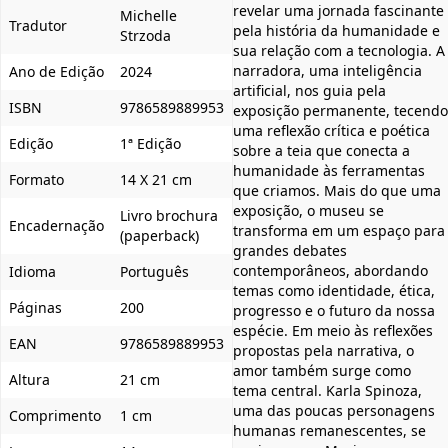
revelar uma jornada fascinante
Michelle
Tradutor
pela história da humanidade e
Strzoda
sua relação com a tecnologia. A
narradora, uma inteligência
Ano de Edição
2024
artificial, nos guia pela
ISBN
9786589889953
exposição permanente, tecendo
uma reflexão crítica e poética
Edição
1ª Edição
sobre a teia que conecta a
humanidade às ferramentas
Formato
14 X 21 cm
que criamos. Mais do que uma
exposição, o museu se
Livro brochura
Encadernação
transforma em um espaço para
(paperback)
grandes debates
contemporâneos, abordando
Idioma
Português
temas como identidade, ética,
Páginas
200
progresso e o futuro da nossa
espécie. Em meio às reflexões
EAN
9786589889953
propostas pela narrativa, o
amor também surge como
Altura
21 cm
tema central. Karla Spinoza,
uma das poucas personagens
Comprimento
1 cm
humanas remanescentes, se