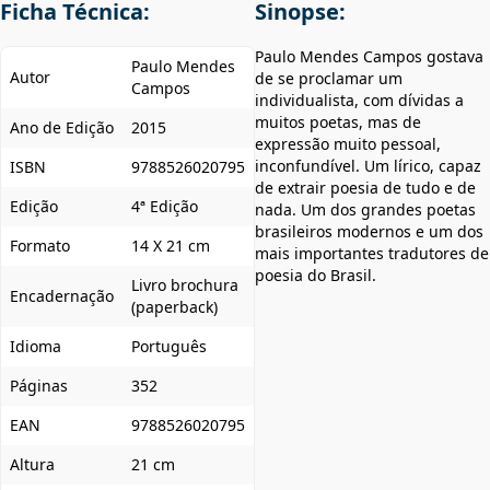
Ficha Técnica:
Sinopse:
Paulo Mendes Campos gostava
Paulo Mendes
Autor
de se proclamar um
Campos
individualista, com dívidas a
muitos poetas, mas de
Ano de Edição
2015
expressão muito pessoal,
inconfundível. Um lírico, capaz
ISBN
9788526020795
de extrair poesia de tudo e de
Edição
4ª Edição
nada. Um dos grandes poetas
brasileiros modernos e um dos
Formato
14 X 21 cm
mais importantes tradutores de
poesia do Brasil.
Livro brochura
Encadernação
(paperback)
Idioma
Português
Páginas
352
EAN
9788526020795
Altura
21 cm