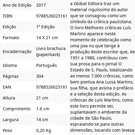
a Global Editora traz um
Ano de Edição
2017
material riquíssimo do autor
que se consagrou como um
ISBN
9788526023161
símbolo da crônica paulistana.
Edição
1ª Edição
O livro Melhores crônicas Luís
Martins aparece neste
Formato
14 X 21 cm
momento de celebração como
uma joia no que tange à
Livro brochura
Encadernação
produção deste escritor que, de
(paperback)
1951 a 1980, contribuiu com
sua prosa para o jornal O
Idioma
Português
Estado de S. Paulo, totalizando
ao menos 7.000 crônicas, como
Páginas
304
bem pontua Ana Luisa Martins,
EAN
9788526023161
sua filha, que assina o prefácio
e a seleção desta edição. As
Altura
21 cm
crônicas de Luís Martins, como
este livro permite ver,
Comprimento
1.6 cm
suplantavam o ambiente da
cidade de São Paulo,
Largura
14 cm
espraiando-se para outras
dimensões, tocando com leveza
Peso
0,20 Kg