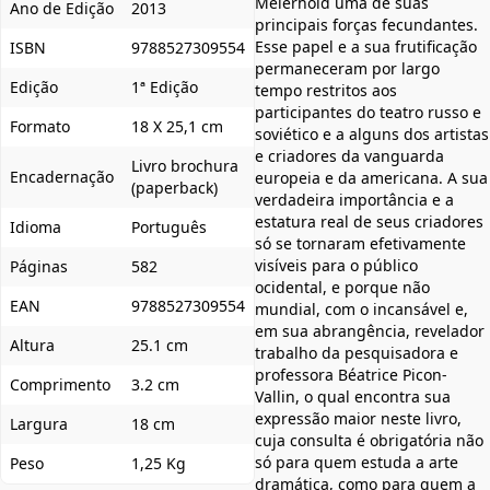
Meierhold uma de suas
Ano de Edição
2013
principais forças fecundantes.
Esse papel e a sua frutificação
ISBN
9788527309554
permaneceram por largo
Edição
1ª Edição
tempo restritos aos
participantes do teatro russo e
Formato
18 X 25,1 cm
soviético e a alguns dos artistas
e criadores da vanguarda
Livro brochura
Encadernação
europeia e da americana. A sua
(paperback)
verdadeira importância e a
estatura real de seus criadores
Idioma
Português
só se tornaram efetivamente
visíveis para o público
Páginas
582
ocidental, e porque não
EAN
9788527309554
mundial, com o incansável e,
em sua abrangência, revelador
Altura
25.1 cm
trabalho da pesquisadora e
professora Béatrice Picon-
Comprimento
3.2 cm
Vallin, o qual encontra sua
expressão maior neste livro,
Largura
18 cm
cuja consulta é obrigatória não
só para quem estuda a arte
Peso
1,25 Kg
dramática, como para quem a