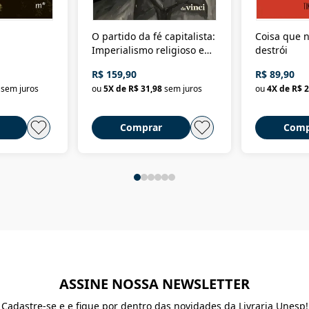
O partido da fé capitalista:
Coisa que n
Imperialismo religioso e
destrói
dominação de classe no
R$ 159,90
R$ 89,90
Brasil
sem juros
ou
5
X de
R$ 31,98
sem juros
ou
4
X de
R$ 2
Comprar
Comp
ASSINE NOSSA NEWSLETTER
Cadastre-se e e fique por dentro das novidades da Livraria Unesp!