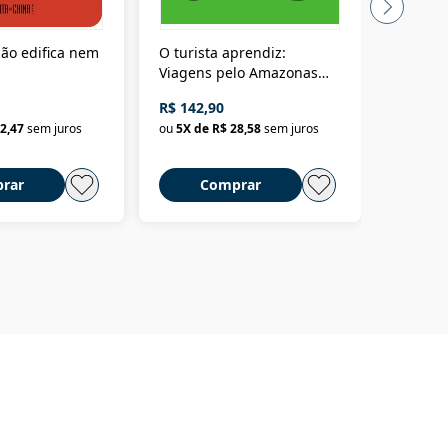
ão edifica nem
O turista aprendiz:
Coloniz
Viagens pelo Amazonas
totalita
até o Peru, pelo Madeira
crimino
R$ 142,90
R$ 69,9
até a Bolívia e por Marajó
2,47
sem juros
ou
5
X de
R$ 28,58
sem juros
ou
3
X d
até dizer chega
rar
Comprar
C