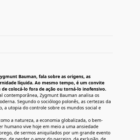
Zygmunt Bauman, fala sobre as origens, as
rnidade líquida. Ao mesmo tempo, é um convite
e colocá-lo fora de ação ou torná-lo inofensivo.
cial contemporânea, Zygmunt Bauman analisa os
derna. Segundo o sociólogo polonês, as certezas da
, a utopia do controle sobre os mundos social e
como a natureza, a economia globalizada, o bem-
o ser humano vive hoje em meio a uma ansiedade
prego, de sermos aniquilados por um grande evento
ismo, de perder o amor do parceiro, da exclusão, de