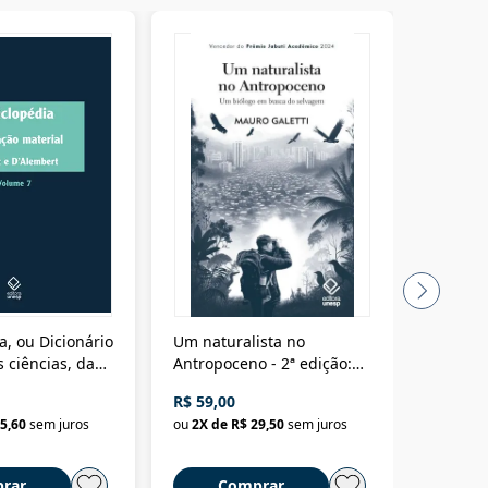
a, ou Dicionário
Um naturalista no
A vora
 ciências, das
Antropoceno - 2ª edição:
fícios - Vol. 7:
Um biólogo em busca do
R$ 59,00
R$ 58,0
material
selvagem
5,60
sem juros
ou
2
X de
R$ 29,50
sem juros
ou
2
X d
rar
Comprar
C