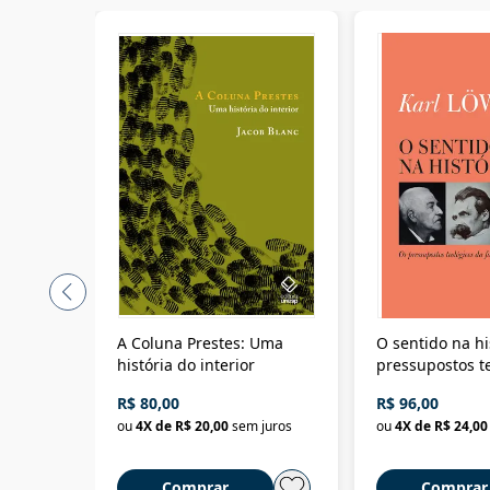
A Coluna Prestes: Uma
O sentido na hi
história do interior
pressupostos t
da filosofia da 
R$ 80,00
R$ 96,00
ou
4
X de
R$ 20,00
sem juros
ou
4
X de
R$ 24,00
Comprar
Comprar