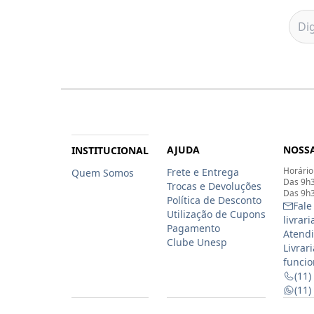
AJUDA
NOSSA
INSTITUCIONAL
Horário
Frete e Entrega
Quem Somos
Das 9h3
Trocas e Devoluções
Das 9h3
Política de Desconto
Fale
Utilização de Cupons
livrar
Pagamento
Atendi
Clube Unesp
Livrar
funcio
(11)
(11