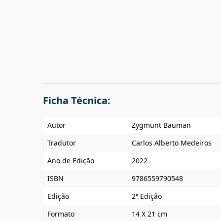
Ficha Técnica:
Autor
Zygmunt Bauman
Tradutor
Carlos Alberto Medeiros
Ano de Edição
2022
ISBN
9786559790548
Edição
2ª Edição
Formato
14 X 21 cm