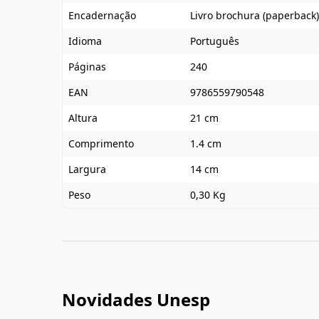
Encadernação
Livro brochura (paperback)
Idioma
Português
Páginas
240
EAN
9786559790548
Altura
21 cm
Comprimento
1.4 cm
Largura
14 cm
Peso
0,30 Kg
Novidades Unesp