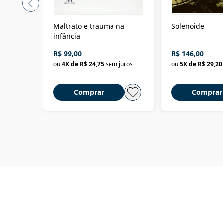
Maltrato e trauma na
Solenoide
infância
R$ 99,00
R$ 146,00
ou
4
X de
R$ 24,75
sem juros
ou
5
X de
R$ 29,20
Comprar
Comprar