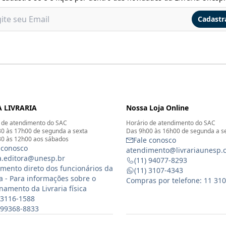
Cadastr
 LIVRARIA
Nossa Loja Online
 de atendimento do SAC
Horário de atendimento do SAC
0 às 17h00 de segunda a sexta
Das 9h00 às 16h00 de segunda a s
0 às 12h00 aos sábados
Fale conosco
 conosco
atendimento@livrariaunesp.
ia.editora@unesp.br
(11) 94077-8293
mento direto dos funcionários da
(11) 3107-4343
ia - Para informações sobre o
Compras por telefone: 11 31
namento da Livraria física
 3116-1588
) 99368-8833