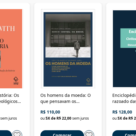
stória: Os
Os homens da moeda: O
Enciclopédi
eológicos
que pensavam os
razoado das
história
ministros da Fazenda da
artes e dos o
R$ 110,00
R$ 128,00
Nova República (1985-
Civilização 
sem juros
ou
5
X de
R$ 22,00
sem juros
ou
5
X de
R$ 2
2018)
Comprar
Comp