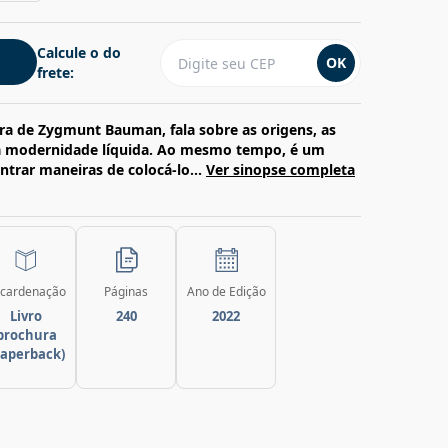
Calcule o do
OK
frete:
ra de Zygmunt Bauman, fala sobre as origens, as
a modernidade líquida. Ao mesmo tempo, é um
trar maneiras de colocá-lo...
Ver sinopse completa
cardenação
Páginas
Ano de Edição
Livro
240
2022
brochura
paperback)