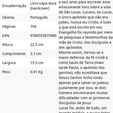
e seis anos para escrever esse
Livro capa dura
Encadernação
emocionante livro sobre a vida
(hardcover)
de São Lucas. Lucano, ou Lucas,
o único apóstolo que não era
Idioma
Português
judeu, nunca viu Cristo, e tudo
Páginas
704
o que está escrito em seu
Evangelho foi reunido por meio
EAN
9786555875980
de pesquisas e testemunhos da
mãe de Cristo, dos discípulos e
Altura
22.5 cm
dos apóstolos.
Mesmo assim, tornou-se o
Comprimento
3.7 cm
maior defensor da fé cristã e,
como Saulo de Tarso (mais
Largura
15.5 cm
tarde Paulo, o apóstolo dos
Peso
0,91 Kg
gentios), não acreditava que
Nosso Senhor tinha vindo
apenas para salvar os judeus.
Justamente por isso, os dois
homens encontraram muitas
dificuldades com os primeiros
discípulos de Jesus.
Lucas foi, antes de tudo, um
grande médico, e quase todos