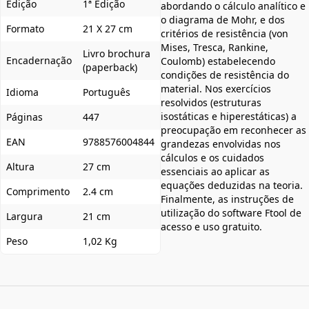
Edição
1ª Edição
abordando o cálculo analítico e
o diagrama de Mohr, e dos
Formato
21 X 27 cm
critérios de resistência (von
Mises, Tresca, Rankine,
Livro brochura
Encadernação
Coulomb) estabelecendo
(paperback)
condições de resistência do
material. Nos exercícios
Idioma
Português
resolvidos (estruturas
isostáticas e hiperestáticas) a
Páginas
447
preocupação em reconhecer as
EAN
9788576004844
grandezas envolvidas nos
cálculos e os cuidados
Altura
27 cm
essenciais ao aplicar as
equações deduzidas na teoria.
Comprimento
2.4 cm
Finalmente, as instruções de
utilização do software Ftool de
Largura
21 cm
acesso e uso gratuito.
Peso
1,02 Kg