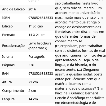
Conein
são trabalhadas neste livro
que, sem dúvida, marcou um
Ano de Edição
2016
acontecimento universitário,
mas, muito mais que isso, um
ISBN
9788526813533
acontecimento que atinge o
Edição
1ª Edição
espaço de deslocamento das
fronteiras entre disciplinas em
Formato
14 X 21 cm
que diferentes formas de
conhecimento se
Livro brochura
Encadernação
(re)organizam, para trabalhar
(paperback)
com as distintas formas de real
que anunciamos no início desta
Idioma
Português
apresentação, ou seja, o da
língua, o da história, o do
Páginas
336
inconsciente. (...) Chegamos,
EAN
9788526813533
assim, à questão nodal, posta
então por Pêcheux: com que
Altura
21 cm
matéria lidamos com a
materialidade discursiva? (Eni
Comprimento
2 cm
Puccinelli Orlandi) Bernard
Conein é sociólogo especialista
Largura
14 cm
em etnometodologia e de