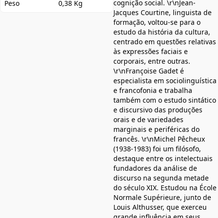
cognição social. \r\nJean-
Peso
0,38 Kg
Jacques Courtine, linguista de
formação, voltou-se para o
estudo da história da cultura,
centrado em questões relativas
às expressões faciais e
corporais, entre outras.
\r\nFrançoise Gadet é
especialista em sociolinguística
e francofonia e trabalha
também com o estudo sintático
e discursivo das produções
orais e de variedades
marginais e periféricas do
francês. \r\nMichel Pêcheux
(1938-1983) foi um filósofo,
destaque entre os intelectuais
fundadores da análise de
discurso na segunda metade
do século XIX. Estudou na École
Normale Supérieure, junto de
Louis Althusser, que exerceu
grande influência em seus