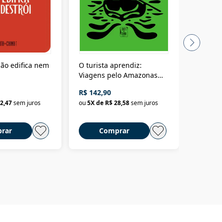
ão edifica nem
O turista aprendiz:
Coloniz
Viagens pelo Amazonas
totalita
até o Peru, pelo Madeira
crimino
R$ 142,90
R$ 69,9
até a Bolívia e por Marajó
2,47
sem juros
ou
5
X de
R$ 28,58
sem juros
ou
3
X d
até dizer chega
rar
Comprar
C