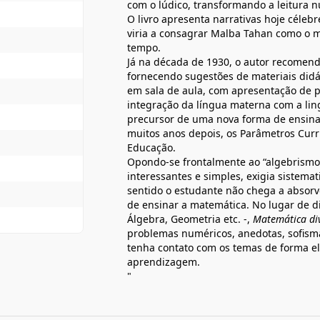
com o lúdico, transformando a leitura
O livro apresenta narrativas hoje céleb
viria a consagrar Malba Tahan como o 
tempo.
Já na década de 1930, o autor recomen
fornecendo sugestões de materiais didát
em sala de aula, com apresentação de pr
integração da língua materna com a li
precursor de uma nova forma de ensina
muitos anos depois, os Parâmetros Curri
Educação.
Opondo-se frontalmente ao “algebrismo”
interessantes e simples, exigia sistema
sentido o estudante não chega a absorv
de ensinar a matemática. No lugar de di
Álgebra, Geometria etc. -,
Matemática div
problemas numéricos, anedotas, sofisma
tenha contato com os temas de forma ele
aprendizagem.
"