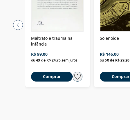
Maltrato e trauma na
Solenoide
infância
R$ 99,00
R$ 146,00
ou
4
X de
R$ 24,75
sem juros
ou
5
X de
R$ 29,20
Comprar
Comprar