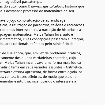
 num agradável passatempo.
res do autor, como
O homem que calculava
, história que
mais destacado professor de matemática de seu
dava o jogo como situação de aprendizagem,
icos, a utilização de paradoxos, falácias e recreações
oblemas interessantes, a narração de histórias e a
nguagem matemática. Malba Tahan foi arauto e
r matemática, cujas concepções passaram a integrar,
culares Nacionais definidos pelo Ministério da
 de sua época, que, em vez de problemas práticos,
ticamente dos alunos verdadeiras charadas, cujo
er, Malba Tahan incentivava uma forma mais lúdica
vidir o tema em seus variados assuntos - Aritmética,
ertida e curiosa
apresenta, de forma entrelaçada, os
s, contos, frases célebres, de modo que o aluno
mentar e intuitiva, incentivando o interesse e a