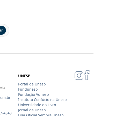
ar
UNESP
Portal da Unesp
exta
Fundunesp
Fundação Vunesp
com.br
Instituto Confúcio na Unesp
Universidade do Livro
Jornal da Unesp
07-4343
Loja Oficial Sempre Unesp