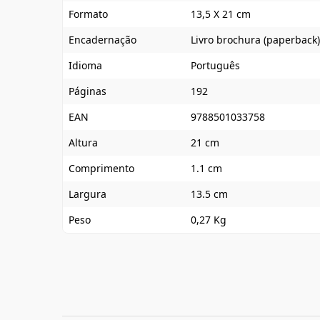
Formato
13,5 X 21 cm
Encadernação
Livro brochura (paperback)
Idioma
Português
Páginas
192
EAN
9788501033758
Altura
21 cm
Comprimento
1.1 cm
Largura
13.5 cm
Peso
0,27 Kg