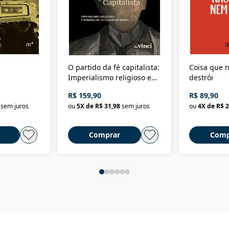
O partido da fé capitalista:
Coisa que n
Imperialismo religioso e
destrói
dominação de classe no
R$ 159,90
R$ 89,90
Brasil
sem juros
ou
5
X de
R$ 31,98
sem juros
ou
4
X de
R$ 2
Comprar
Comp