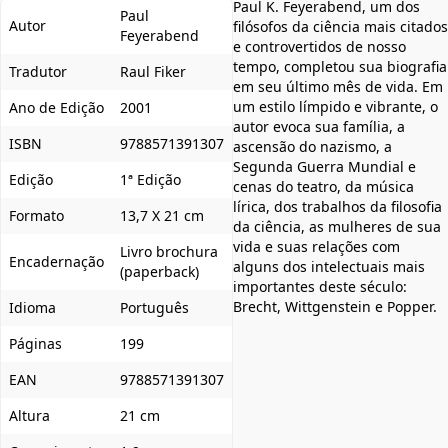
Paul K. Feyerabend, um dos
Paul
Autor
filósofos da ciência mais citados
Feyerabend
e controvertidos de nosso
tempo, completou sua biografia
Tradutor
Raul Fiker
em seu último mês de vida. Em
um estilo límpido e vibrante, o
Ano de Edição
2001
autor evoca sua família, a
ISBN
9788571391307
ascensão do nazismo, a
Segunda Guerra Mundial e
Edição
1ª Edição
cenas do teatro, da música
lírica, dos trabalhos da filosofia
Formato
13,7 X 21 cm
da ciência, as mulheres de sua
vida e suas relações com
Livro brochura
Encadernação
alguns dos intelectuais mais
(paperback)
importantes deste século:
Brecht, Wittgenstein e Popper.
Idioma
Português
Páginas
199
EAN
9788571391307
Altura
21 cm