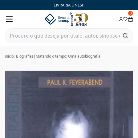
LIVRARIA UNESP
0
Início
|
Biografias
|
Matando o tempo: Uma autobiografia