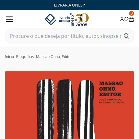
LIVRARIA UNESP
0
Início
|
Biografias
|
Massao Ohno, Editor