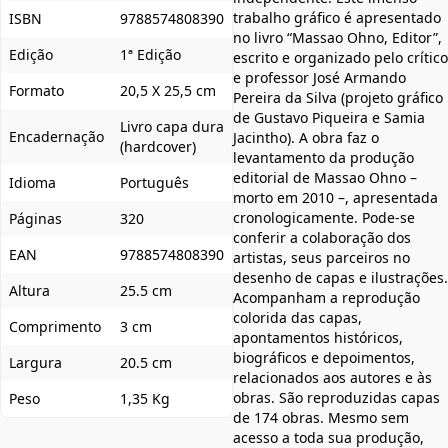
trabalho gráfico é apresentado
ISBN
9788574808390
no livro “Massao Ohno, Editor”,
Edição
1ª Edição
escrito e organizado pelo crítico
e professor José Armando
Formato
20,5 X 25,5 cm
Pereira da Silva (projeto gráfico
de Gustavo Piqueira e Samia
Livro capa dura
Encadernação
Jacintho). A obra faz o
(hardcover)
levantamento da produção
editorial de Massao Ohno –
Idioma
Português
morto em 2010 –, apresentada
cronologicamente. Pode-se
Páginas
320
conferir a colaboração dos
EAN
9788574808390
artistas, seus parceiros no
desenho de capas e ilustrações.
Altura
25.5 cm
Acompanham a reprodução
colorida das capas,
Comprimento
3 cm
apontamentos históricos,
biográficos e depoimentos,
Largura
20.5 cm
relacionados aos autores e às
obras. São reproduzidas capas
Peso
1,35 Kg
de 174 obras. Mesmo sem
acesso a toda sua produção,