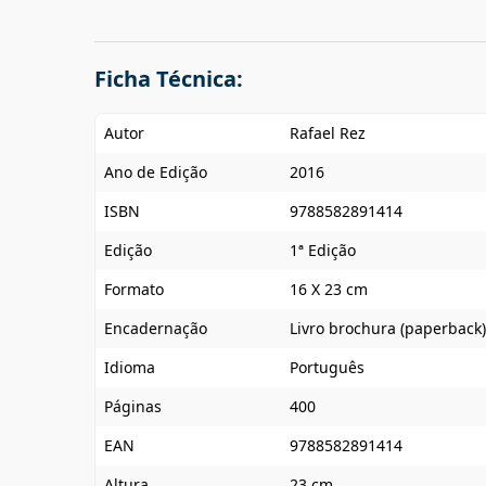
Ficha Técnica:
Autor
Rafael Rez
Ano de Edição
2016
ISBN
9788582891414
Edição
1ª Edição
Formato
16 X 23 cm
Encadernação
Livro brochura (paperback)
Idioma
Português
Páginas
400
EAN
9788582891414
Altura
23 cm