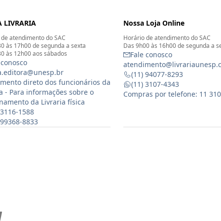
 LIVRARIA
Nossa Loja Online
 de atendimento do SAC
Horário de atendimento do SAC
0 às 17h00 de segunda a sexta
Das 9h00 às 16h00 de segunda a s
0 às 12h00 aos sábados
Fale conosco
 conosco
atendimento@livrariaunesp.
ia.editora@unesp.br
(11) 94077-8293
mento direto dos funcionários da
(11) 3107-4343
ia - Para informações sobre o
Compras por telefone: 11 31
namento da Livraria física
 3116-1588
) 99368-8833