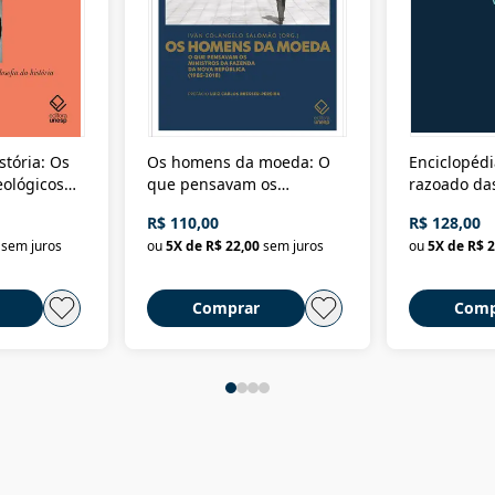
stória: Os
Os homens da moeda: O
Enciclopédi
eológicos
que pensavam os
razoado das
história
ministros da Fazenda da
artes e dos o
R$ 110,00
R$ 128,00
Nova República (1985-
Civilização 
sem juros
ou
5
X de
R$ 22,00
sem juros
ou
5
X de
R$ 2
2018)
Comprar
Comp