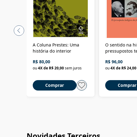
A Coluna Prestes: Uma
O sentido na hi
história do interior
pressupostos t
da filosofia da 
R$ 80,00
R$ 96,00
ou
4
X de
R$ 20,00
sem juros
ou
4
X de
R$ 24,00
Comprar
Comprar
Novidades Terceiros