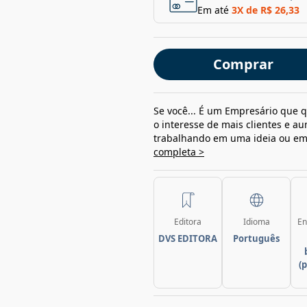
Em até
3
X de
R$ 26,33
Comprar
Se você... É um Empresário que q
o interesse de mais clientes e
trabalhando em uma ideia ou em n
completa >
Editora
Idioma
En
DVS EDITORA
Português
(