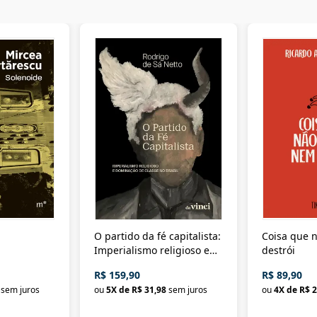
O partido da fé capitalista:
Coisa que n
Imperialismo religioso e
destrói
dominação de classe no
R$ 159,90
R$ 89,90
Brasil
sem juros
ou
5
X de
R$ 31,98
sem juros
ou
4
X de
R$ 2