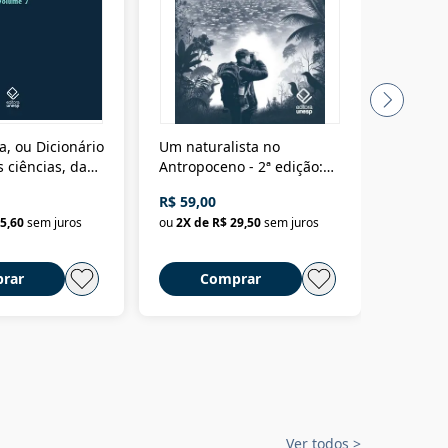
a, ou Dicionário
Um naturalista no
A vora
 ciências, das
Antropoceno - 2ª edição:
fícios - Vol. 7:
Um biólogo em busca do
R$ 59,00
R$ 58,0
material
selvagem
5,60
sem juros
ou
2
X de
R$ 29,50
sem juros
ou
2
X d
rar
Comprar
C
Ver todos
>