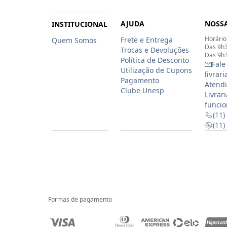
AJUDA
NOSSA
INSTITUCIONAL
Horário
Frete e Entrega
Quem Somos
Das 9h3
Trocas e Devoluções
Das 9h3
Política de Desconto
Fale
Utilização de Cupons
livrar
Pagamento
Atendi
Clube Unesp
Livrar
funcio
(11)
(11
Formas de pagamento