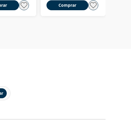
rar
Comprar
C
ar