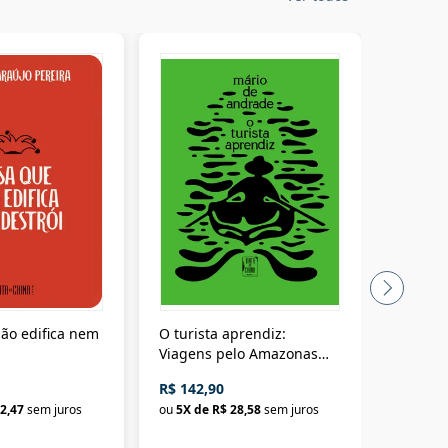
ão edifica nem
O turista aprendiz:
Coloniz
Viagens pelo Amazonas
totalita
até o Peru, pelo Madeira
crimino
R$ 142,90
R$ 69,9
até a Bolívia e por Marajó
2,47
sem juros
ou
5
X de
R$ 28,58
sem juros
ou
3
X d
até dizer chega