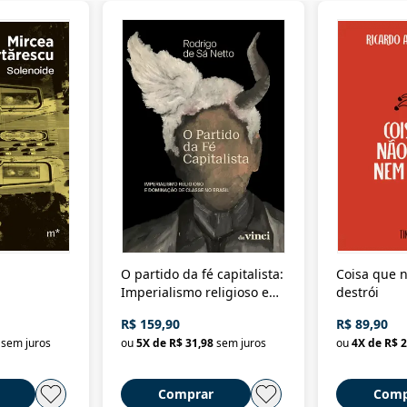
O partido da fé capitalista:
Coisa que n
Imperialismo religioso e
destrói
dominação de classe no
R$ 159,90
R$ 89,90
Brasil
sem juros
ou
5
X de
R$ 31,98
sem juros
ou
4
X de
R$ 2
Comprar
Comp