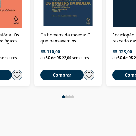
stória: Os
Os homens da moeda: O
Enciclopédi
eológicos
que pensavam os
razoado das
história
ministros da Fazenda da
artes e dos o
R$ 110,00
R$ 128,00
Nova República (1985-
Civilização 
sem juros
ou
5
X de
R$ 22,00
sem juros
ou
5
X de
R$ 2
2018)
Comprar
Comp