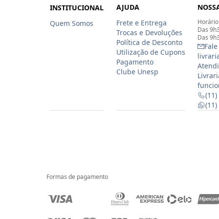
AJUDA
NOSSA
INSTITUCIONAL
Horário
Frete e Entrega
Quem Somos
Das 9h3
Trocas e Devoluções
Das 9h3
Política de Desconto
Fale
Utilização de Cupons
livrar
Pagamento
Atendi
Clube Unesp
Livrar
funcio
(11)
(11
Formas de pagamento