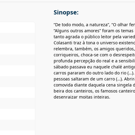
Sinopse:
“De todo modo, a natureza”, “O olhar f
“Alguns outros amores” foram os temas 
tanto agrada o público leitor pela vari
Colasanti traz à tona o universo existen
relembra, também, os amigos queridos, r
corriqueiros, choca-se com o desrespeit
profunda percepção do real e a sensibi
sábado passava eu naquele chalé antigo,
carros pararam do outro lado do rio (…).
pessoas saltaram de um carro (…). Abrir
comovida diante daquela cena singela 
beira dos canteiros, os famosos cantei
desenraizar moitas inteiras.