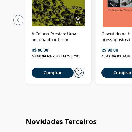
A Coluna Prestes: Uma
O sentido na hi
história do interior
pressupostos t
da filosofia da 
R$ 80,00
R$ 96,00
ou
4
X de
R$ 20,00
sem juros
ou
4
X de
R$ 24,00
Comprar
Comprar
Novidades Terceiros