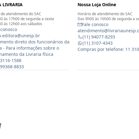
 LIVRARIA
Nossa Loja Online
 de atendimento do SAC
Horário de atendimento do SAC
0 às 17h00 de segunda a sexta
Das 9h00 às 16h00 de segunda a s
0 às 12h00 aos sábados
Fale conosco
 conosco
atendimento@livrariaunesp.
ia.editora@unesp.br
(11) 94077-8293
mento direto dos funcionários da
(11) 3107-4343
ia - Para informações sobre o
Compras por telefone: 11 31
namento da Livraria física
 3116-1588
) 99368-8833