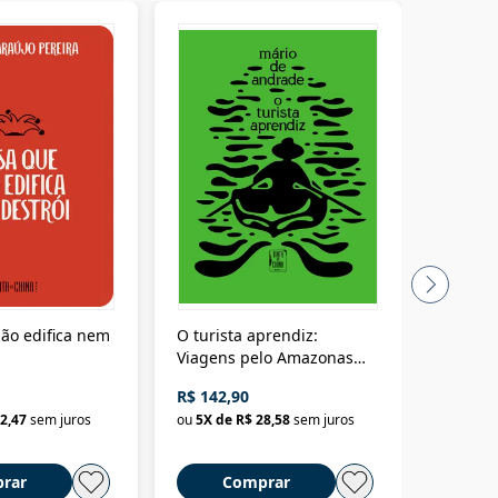
ão edifica nem
O turista aprendiz:
Coloniz
Viagens pelo Amazonas
totalita
até o Peru, pelo Madeira
crimino
R$ 142,90
R$ 69,9
até a Bolívia e por Marajó
2,47
sem juros
ou
5
X de
R$ 28,58
sem juros
ou
3
X d
até dizer chega
rar
Comprar
C