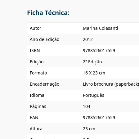
Ficha Técnica:
Autor
Marina Colasanti
Ano de Edição
2012
ISBN
9788526017559
Edição
2ª Edição
Formato
16 X 23 cm
Encadernação
Livro brochura (paperback)
Idioma
Português
Páginas
104
EAN
9788526017559
Altura
23 cm