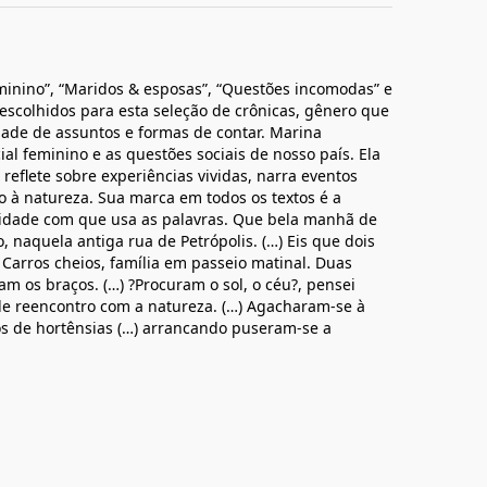
eminino”, “Maridos & esposas”, “Questões incomodas” e
escolhidos para esta seleção de crônicas, gênero que
edade de assuntos e formas de contar. Marina
cial feminino e as questões sociais de nosso país. Ela
eflete sobre experiências vividas, narra eventos
o à natureza. Sua marca em todos os textos é a
lidade com que usa as palavras. Que bela manhã de
 naquela antiga rua de Petrópolis. (…) Eis que dois
 Carros cheios, família em passeio matinal. Duas
am os braços. (…) ?Procuram o sol, o céu?, pensei
de reencontro com a natureza. (…) Agacharam-se à
ros de hortênsias (…) arrancando puseram-se a