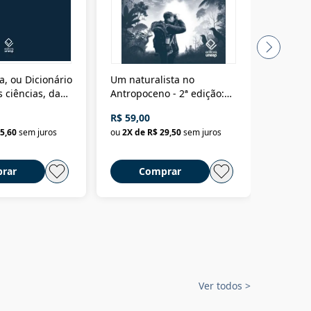
a, ou Dicionário
Um naturalista no
A vora
 ciências, das
Antropoceno - 2ª edição:
fícios - Vol. 7:
Um biólogo em busca do
R$ 59,00
R$ 58,0
material
selvagem
5,60
sem juros
ou
2
X de
R$ 29,50
sem juros
ou
2
X d
rar
Comprar
C
Ver todos
>