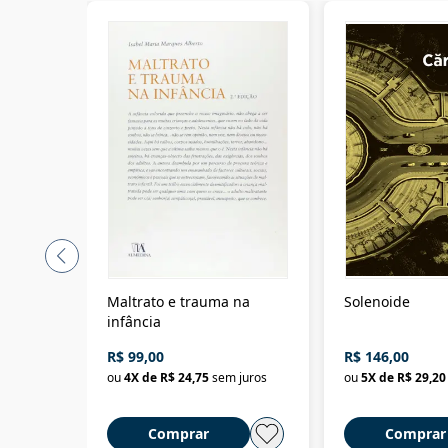
Maltrato e trauma na
Solenoide
infância
R$ 99,00
R$ 146,00
ou
4
X de
R$ 24,75
sem juros
ou
5
X de
R$ 29,20
Comprar
Comprar