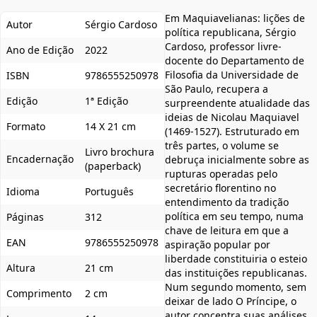
Em Maquiavelianas: lições de
Autor
Sérgio Cardoso
política republicana, Sérgio
Cardoso, professor livre-
Ano de Edição
2022
docente do Departamento de
Filosofia da Universidade de
ISBN
9786555250978
São Paulo, recupera a
Edição
1ª Edição
surpreendente atualidade das
ideias de Nicolau Maquiavel
Formato
14 X 21 cm
(1469-1527). Estruturado em
três partes, o volume se
Livro brochura
Encadernação
debruça inicialmente sobre as
(paperback)
rupturas operadas pelo
secretário florentino no
Idioma
Português
entendimento da tradição
política em seu tempo, numa
Páginas
312
chave de leitura em que a
EAN
9786555250978
aspiração popular por
liberdade constituiria o esteio
Altura
21 cm
das instituições republicanas.
Num segundo momento, sem
Comprimento
2 cm
deixar de lado O Príncipe, o
autor concentra suas análises