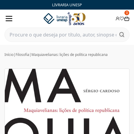
LIVRARIA UNESP
0
Início
|
Filosofia
|
Maquiavelianas: lições de política republicana