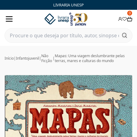
LIVRARIA UNESP
0
Não
Mapas: Uma viagem deslumbrante pelas
Início
|
Infantojuvenil
|
|
Ficção
terras, mares e culturas do mundo