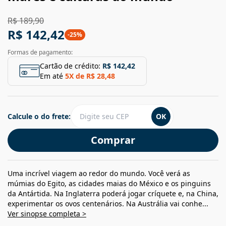
R$ 189,90
R$ 142,42
-
25
%
Formas de pagamento:
Cartão de crédito:
R$ 142,42
Em até
5
X de
R$ 28,48
Calcule o do frete:
OK
Comprar
Uma incrível viagem ao redor do mundo. Você verá as
múmias do Egito, as cidades maias do México e os pinguins
da Antártida. Na Inglaterra poderá jogar críquete e, na China,
experimentar os ovos centenários. Na Austrália vai conhe...
Ver sinopse completa >