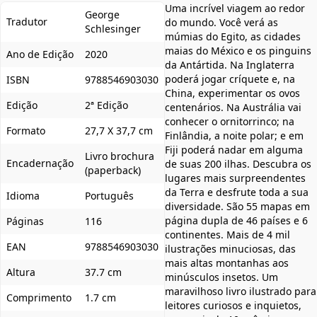
Uma incrível viagem ao redor
George
Tradutor
do mundo. Você verá as
Schlesinger
múmias do Egito, as cidades
maias do México e os pinguins
Ano de Edição
2020
da Antártida. Na Inglaterra
poderá jogar críquete e, na
ISBN
9788546903030
China, experimentar os ovos
Edição
2ª Edição
centenários. Na Austrália vai
conhecer o ornitorrinco; na
Formato
27,7 X 37,7 cm
Finlândia, a noite polar; e em
Fiji poderá nadar em alguma
Livro brochura
Encadernação
de suas 200 ilhas. Descubra os
(paperback)
lugares mais surpreendentes
da Terra e desfrute toda a sua
Idioma
Português
diversidade. São 55 mapas em
página dupla de 46 países e 6
Páginas
116
continentes. Mais de 4 mil
EAN
9788546903030
ilustrações minuciosas, das
mais altas montanhas aos
Altura
37.7 cm
minúsculos insetos. Um
maravilhoso livro ilustrado para
Comprimento
1.7 cm
leitores curiosos e inquietos,