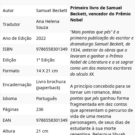
Primeiro livro de Samuel
Autor
Samuel Beckett
Beckett, vencedor do Prêmio
Nobel
Ana Helena
Tradutor
Souza
“Mais pontas que pés” é a
primeira publicação do escritor e
Ano de Edição
2022
dramaturgo Samuel Beckett, de
ISBN
9786558301349
1934, anterior às obras que o
levaram a ganhar o Prêmio
Edição
1ª Edição
Nobel de Literatura e a se sagrar
como um dos maiores escritores
Formato
14 X 21 cm
do século XX.
Livro brochura
Encadernação
A princípio concebido para se
(paperback)
tornar um romance,
Mais
pontas que pés
ganhou forma
Idioma
Português
fragmentada em dez contos
Páginas
236
que apresentam o percurso de
vida de uma mesma
EAN
9786558301349
personagem, de seus dias de
estudante à sua morte
Altura
21 cm
repentina. Belacqua Shuah,