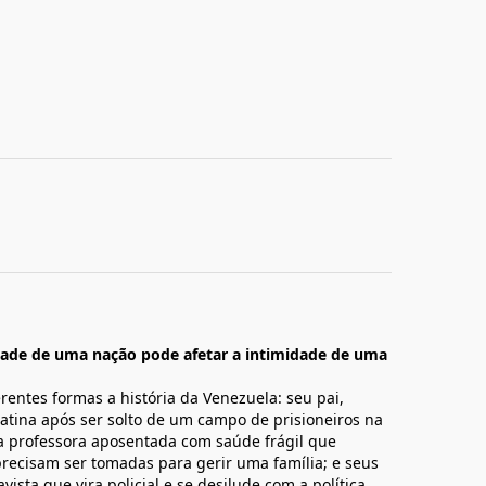
dade de uma nação pode afetar a intimidade de uma
rentes formas a história da Venezuela: seu pai,
tina após ser solto de um campo de prisioneiros na
 professora aposentada com saúde frágil que
recisam ser tomadas para gerir uma família; e seus
sta que vira policial e se desilude com a política,