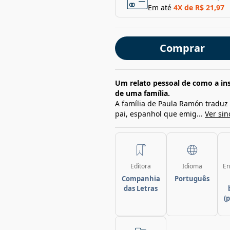
Em até
4
X de
R$ 21,97
Comprar
Um relato pessoal de como a in
de uma família.
A família de Paula Ramón traduz 
pai, espanhol que emig...
Ver si
Editora
Idioma
En
Companhia
Português
das Letras
(