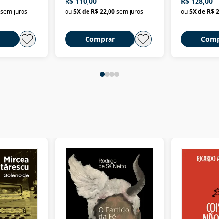
R$ 110,00
R$ 128,00
Nova República (1985-
Civilização 
sem juros
ou
5
X de
R$ 22,00
sem juros
ou
5
X de
R$ 2
2018)
Comprar
Comp