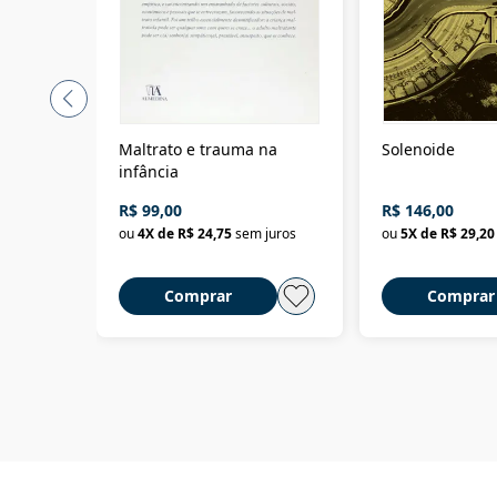
Maltrato e trauma na
Solenoide
infância
R$ 99,00
R$ 146,00
ou
4
X de
R$ 24,75
sem juros
ou
5
X de
R$ 29,20
Comprar
Comprar