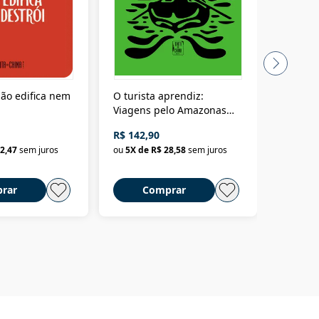
ão edifica nem
O turista aprendiz:
Coloniz
Viagens pelo Amazonas
totalita
até o Peru, pelo Madeira
crimino
R$ 142,90
R$ 69,9
até a Bolívia e por Marajó
2,47
sem juros
ou
5
X de
R$ 28,58
sem juros
ou
3
X d
até dizer chega
rar
Comprar
C