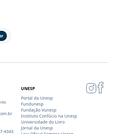
ar
UNESP
Portal da Unesp
exta
Fundunesp
Fundação Vunesp
com.br
Instituto Confúcio na Unesp
Universidade do Livro
Jornal da Unesp
07-4343
Loja Oficial Sempre Unesp