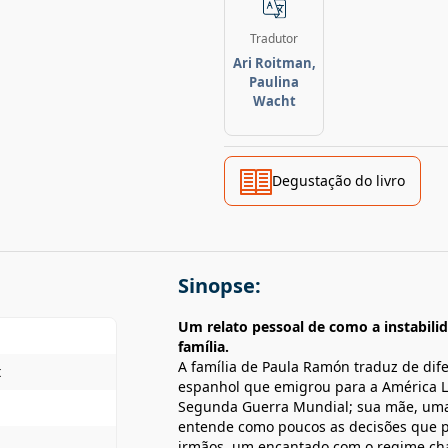
Tradutor
Ari Roitman,
Paulina
Wacht
Degustação do livro
Sinopse:
Um relato pessoal de como a instabili
família.
A família de Paula Ramón traduz de dife
t
espanhol que emigrou para a América La
Segunda Guerra Mundial; sua mãe, uma
entende como poucos as decisões que p
irmãos, um encantado com o regime chavi