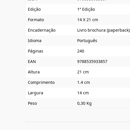
Edição
1ª Edição
Formato
14 X 21 cm
Encadernação
Livro brochura (paperback)
Idioma
Português
Páginas
240
EAN
9788535933857
Altura
21 cm
Comprimento
1.4 cm
Largura
14 cm
Peso
0,30 Kg