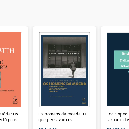
stória: Os
Os homens da moeda: O
Enciclopédi
eológicos
que pensavam os
razoado das
história
ministros da Fazenda da
artes e dos o