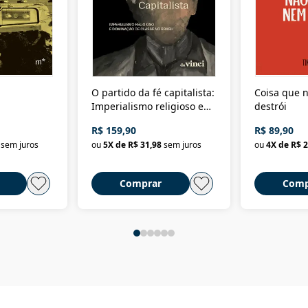
O partido da fé capitalista:
Coisa que n
Imperialismo religioso e
destrói
dominação de classe no
R$ 159,90
R$ 89,90
Brasil
sem juros
ou
5
X de
R$ 31,98
sem juros
ou
4
X de
R$ 2
Comprar
Comp