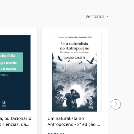
Ver todos
>
a, ou Dicionário
Um naturalista no
A vora
 ciências, das
Antropoceno - 2ª edição:
fícios - Vol. 7:
Um biólogo em busca do