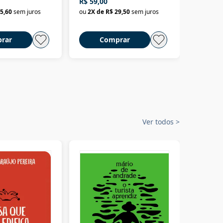
R$ 59,00
R$ 58,0
material
selvagem
5,60
sem juros
ou
2
X de
R$ 29,50
sem juros
ou
2
X d
rar
Comprar
C
Ver todos
>