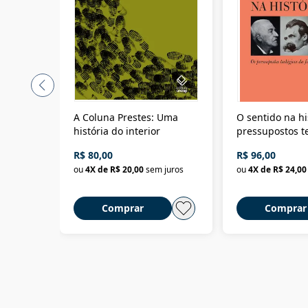
A Coluna Prestes: Uma
O sentido na hi
história do interior
pressupostos t
da filosofia da 
R$ 80,00
R$ 96,00
ou
4
X de
R$ 20,00
sem juros
ou
4
X de
R$ 24,00
Comprar
Comprar