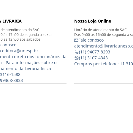
 LIVRARIA
Nossa Loja Online
 de atendimento do SAC
Horário de atendimento do SAC
0 às 17h00 de segunda a sexta
Das 9h00 às 16h00 de segunda a s
0 às 12h00 aos sábados
Fale conosco
 conosco
atendimento@livrariaunesp.
ia.editora@unesp.br
(11) 94077-8293
mento direto dos funcionários da
(11) 3107-4343
ia - Para informações sobre o
Compras por telefone: 11 31
namento da Livraria física
 3116-1588
) 99368-8833