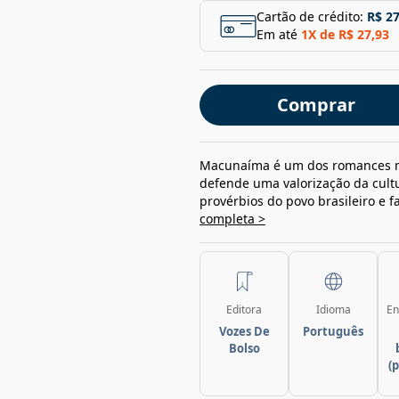
Cartão de crédito:
R$ 27
Em até
1
X de
R$ 27,93
Comprar
Macunaíma é um dos romances ma
defende uma valorização da cultu
provérbios do povo brasileiro e fa
completa >
Editora
Idioma
En
Vozes De
Português
Bolso
(