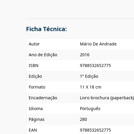
Ficha Técnica:
Autor
Mário De Andrade
Ano de Edição
2016
ISBN
9788532652775
Edição
1ª Edição
Formato
11 X 18 cm
Encadernação
Livro brochura (paperback)
Idioma
Português
Páginas
280
EAN
9788532652775