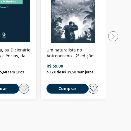
a, ou Dicionário
Um naturalista no
A vora
 ciências, das
Antropoceno - 2ª edição:
fícios - Vol. 7:
Um biólogo em busca do
R$ 59,00
R$ 58,0
material
selvagem
5,60
sem juros
ou
2
X de
R$ 29,50
sem juros
ou
2
X d
rar
Comprar
C