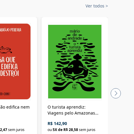
Ver todos
>
ão edifica nem
O turista aprendiz:
Coloniz
Viagens pelo Amazonas
totalita
até o Peru, pelo Madeira
crimino
R$ 142,90
R$ 69,9
até a Bolívia e por Marajó
2,47
sem juros
ou
5
X de
R$ 28,58
sem juros
ou
3
X d
até dizer chega