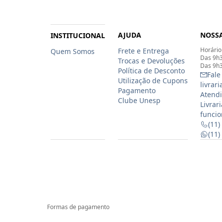
AJUDA
NOSSA
INSTITUCIONAL
Horário
Frete e Entrega
Quem Somos
Das 9h3
Trocas e Devoluções
Das 9h3
Política de Desconto
Fale
Utilização de Cupons
livrar
Pagamento
Atendi
Clube Unesp
Livrar
funcio
(11)
(11
Formas de pagamento