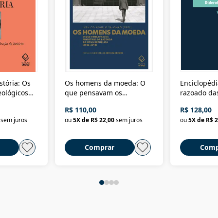
stória: Os
Os homens da moeda: O
Enciclopédi
eológicos
que pensavam os
razoado das
história
ministros da Fazenda da
artes e dos o
R$ 110,00
R$ 128,00
Nova República (1985-
Civilização 
sem juros
ou
5
X de
R$ 22,00
sem juros
ou
5
X de
R$ 2
2018)
Comprar
Comp