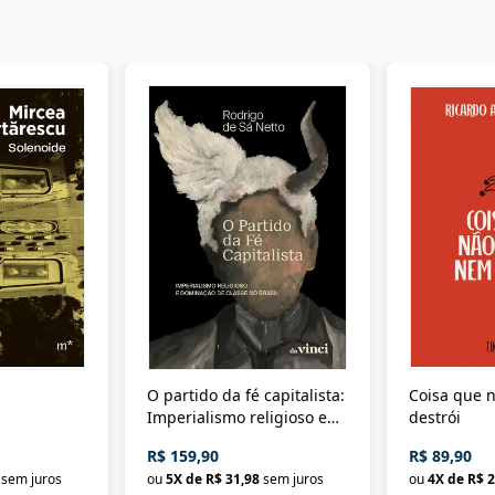
O partido da fé capitalista:
Coisa que n
Imperialismo religioso e
destrói
dominação de classe no
R$ 159,90
R$ 89,90
Brasil
sem juros
ou
5
X de
R$ 31,98
sem juros
ou
4
X de
R$ 2