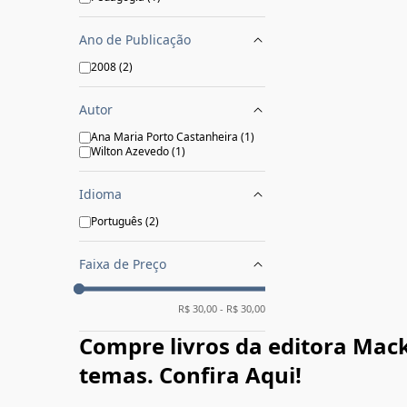
Ano de Publicação
2008
(
2
)
Autor
Ana Maria Porto Castanheira
(
1
)
Wilton Azevedo
(
1
)
Idioma
Português
(
2
)
Faixa de Preço
R$
30,00
- R$
30,00
Compre livros da editora Mack
temas. Confira Aqui!