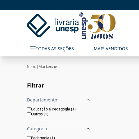
Mackenzie|Livraria Unesp | FastStore PLP
TODAS AS SEÇÕES
MAIS VENDIDOS
Início
|
Mackenzie
Filtrar
Departamento
Educação e Pedagogia
(
1
)
Outros
(
1
)
Categoria
Pedagogia
(
1
)