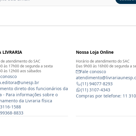
 LIVRARIA
Nossa Loja Online
 de atendimento do SAC
Horário de atendimento do SAC
0 às 17h00 de segunda a sexta
Das 9h00 às 16h00 de segunda a s
0 às 12h00 aos sábados
Fale conosco
 conosco
atendimento@livrariaunesp.
ia.editora@unesp.br
(11) 94077-8293
mento direto dos funcionários da
(11) 3107-4343
ia - Para informações sobre o
Compras por telefone: 11 31
namento da Livraria física
 3116-1588
) 99368-8833