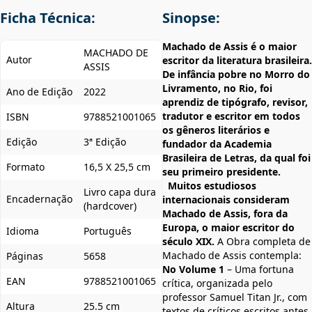
Ficha Técnica:
Sinopse:
Machado de Assis é o maior
MACHADO DE
Autor
escritor da literatura brasileira.
ASSIS
De infância pobre no Morro do
Livramento, no Rio, foi
Ano de Edição
2022
aprendiz de tipógrafo, revisor,
tradutor e escritor em todos
ISBN
9788521001065
os gêneros literários e
Edição
3ª Edição
fundador da Academia
Brasileira de Letras, da qual foi
Formato
16,5 X 25,5 cm
seu primeiro presidente.
Muitos estudiosos
Livro capa dura
Encadernação
internacionais consideram
(hardcover)
Machado de Assis, fora da
Europa, o maior escritor do
Idioma
Português
século XIX.
A Obra completa de
Machado de Assis contempla:
Páginas
5658
No Volume 1
– Uma fortuna
EAN
9788521001065
crítica, organizada pelo
professor Samuel Titan Jr., com
Altura
25.5 cm
textos de críticos escritos antes