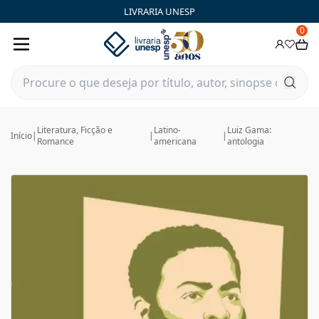
LIVRARIA UNESP
0
Literatura, Ficção e
Latino-
Luiz Gama:
Início
|
|
|
Romance
americana
antologia