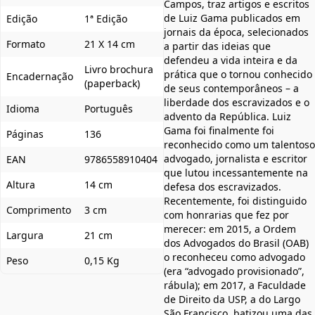
Campos, traz artigos e escritos
de Luiz Gama publicados em
Edição
1ª Edição
jornais da época, selecionados
Formato
21 X 14 cm
a partir das ideias que
defendeu a vida inteira e da
Livro brochura
prática que o tornou conhecido
Encadernação
(paperback)
de seus contemporâneos – a
liberdade dos escravizados e o
Idioma
Português
advento da República. Luiz
Gama foi finalmente foi
Páginas
136
reconhecido como um talentoso
advogado, jornalista e escritor
EAN
9786558910404
que lutou incessantemente na
Altura
14 cm
defesa dos escravizados.
Recentemente, foi distinguido
Comprimento
3 cm
com honrarias que fez por
merecer: em 2015, a Ordem
Largura
21 cm
dos Advogados do Brasil (OAB)
o reconheceu como advogado
Peso
0,15 Kg
(era “advogado provisionado”,
rábula); em 2017, a Faculdade
de Direito da USP, a do Largo
São Francisco, batizou uma das