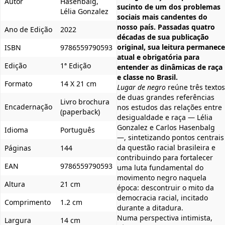
Autor
Hasenbalg,
sucinto de um dos problemas
Lélia Gonzalez
sociais mais candentes do
nosso país. Passadas quatro
Ano de Edição
2022
décadas de sua publicação
original, sua leitura permanece
ISBN
9786559790593
atual e obrigatória para
Edição
1ª Edição
entender as dinâmicas de raça
e classe no Brasil.
Formato
14 X 21 cm
Lugar de negro
reúne três textos
de duas grandes referências
Livro brochura
Encadernação
nos estudos das relações entre
(paperback)
desigualdade e raça — Lélia
Gonzalez e Carlos Hasenbalg
Idioma
Português
—, sintetizando pontos centrais
da questão racial brasileira e
Páginas
144
contribuindo para fortalecer
EAN
9786559790593
uma luta fundamental do
movimento negro naquela
Altura
21 cm
época: descontruir o mito da
democracia racial, incitado
Comprimento
1.2 cm
durante a ditadura.
Numa perspectiva intimista,
Largura
14 cm