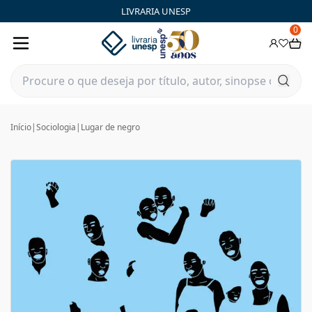
LIVRARIA UNESP
0
Início
|
Sociologia
|
Lugar de negro