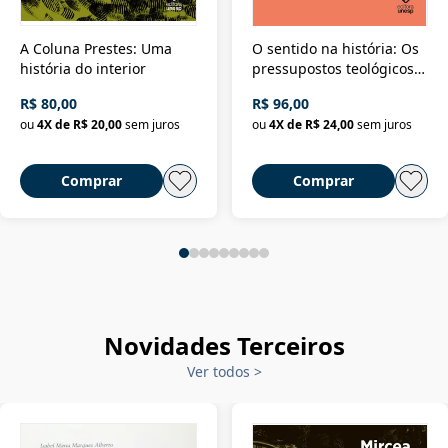
A Coluna Prestes: Uma
O sentido na história: Os
história do interior
pressupostos teológicos
da filosofia da história
R$ 80,00
R$ 96,00
ou
4
X de
R$ 20,00
sem juros
ou
4
X de
R$ 24,00
sem juros
Comprar
Comprar
Novidades Terceiros
Ver todos
>