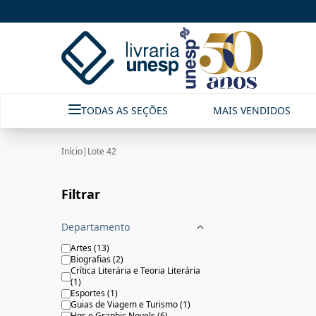
Lote 42|Livraria Unesp | FastStore PLP
TODAS AS SEÇÕES
MAIS VENDIDOS
Início
|
Lote 42
Filtrar
Departamento
Artes
(
13
)
Biografias
(
2
)
Crítica Literária e Teoria Literária
(
1
)
Esportes
(
1
)
Guias de Viagem e Turismo
(
1
)
Hqs e Graphic Novels
(
6
)