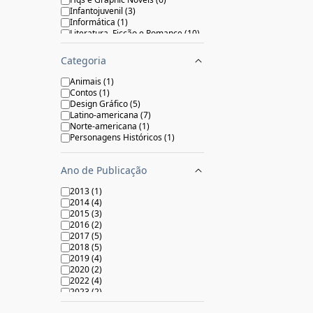
Infantojuvenil
(
3
)
Informática
(
1
)
Literatura, Ficção e Romance
(
10
)
Poesia
(
1
)
Religião e Espiritualidade
(
1
)
Categoria
Animais
(
1
)
Contos
(
1
)
Design Gráfico
(
5
)
Latino-americana
(
7
)
Norte-americana
(
1
)
Personagens Históricos
(
1
)
Ano de Publicação
2013
(
1
)
2014
(
4
)
2015
(
3
)
2016
(
2
)
2017
(
5
)
2018
(
5
)
2019
(
4
)
2020
(
2
)
2022
(
4
)
2023
(
2
)
2024
(
2
)