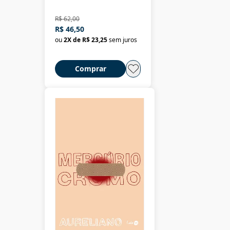
R$ 62,00
R$ 46,50
ou
2
X de
R$ 23,25
sem juros
Comprar