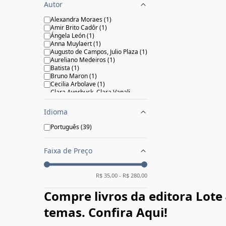
2025
(
5
)
Autor
2026
(
1
)
Alexandra Moraes
(
1
)
Amir Brito Cadôr
(
1
)
Ángela León
(
1
)
Anna Muylaert
(
1
)
Augusto de Campos, Julio Plaza
(
1
)
Aureliano Medeiros
(
1
)
Batista
(
1
)
Bruno Maron
(
1
)
Cecilia Arbolave
(
1
)
Clara Averbuck, Clara Vanali,
Florencia Escudero, Isis Gabriel,
Ligia Braslauskas, Lívia Aguiar
(
1
)
Idioma
Cristhiano Aguiar
(
1
)
F. Scott Fitzgerald
(
1
)
Português
(
39
)
Fabio Zimbres, Paulo Scott
(
1
)
Felipe Sali
(
1
)
George Orwell
(
1
)
Faixa de Preço
Gervasio Troche
(
3
)
Gustavo Piqueira
(
8
)
Ian Uviedo
(
1
)
R$
35,00
- R$
280,00
João Varella
(
1
)
João Varella, F. P. Rodrigues
(
1
)
Compre livros da editora Lote
María Luque
(
1
)
Marina Arbolave
(
1
)
temas. Confira Aqui!
Pablo (Kioskerman) Holmberg
(
1
)
Powerpaola
(
1
)