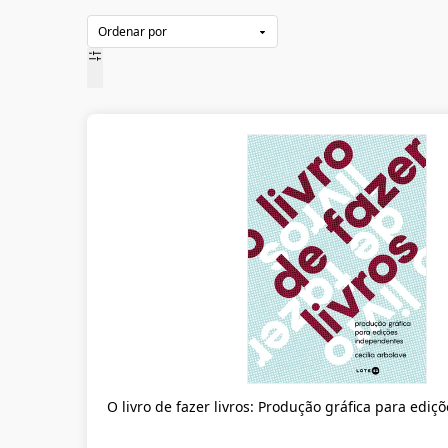
Rafael Sica
(
1
)
Samael Aun Weor
(
1
)
Sebastião Nunes
(
1
)
Tai Cossich
(
1
)
Thais Ueda, Yumi Takatsuka
(
1
)
Yuri Pires
(
1
)
O livro de fazer livros: Produção gráfica para edi