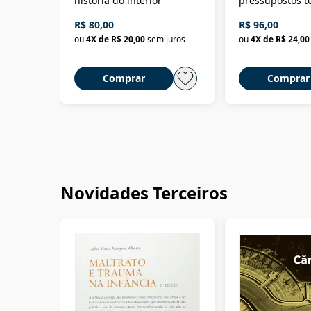
história do interior
pressupostos t
da filosofia da 
R$ 80,00
R$ 96,00
ou
4
X de
R$ 20,00
sem juros
ou
4
X de
R$ 24,00
Comprar
Comprar
Novidades Terceiros