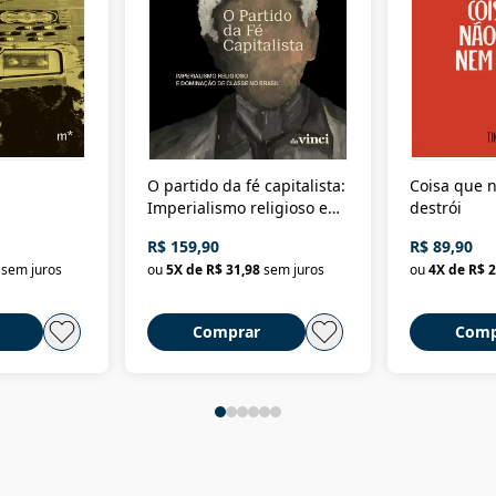
O partido da fé capitalista:
Coisa que n
Imperialismo religioso e
destrói
dominação de classe no
R$ 159,90
R$ 89,90
Brasil
sem juros
ou
5
X de
R$ 31,98
sem juros
ou
4
X de
R$ 2
Comprar
Comp