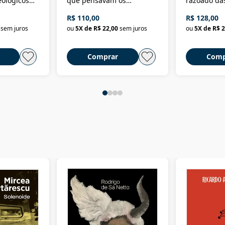
eológicos
que pensavam os
razoado das
história
ministros da Fazenda da
artes e dos o
R$ 110,00
R$ 128,00
Nova República (1985-
Civilização 
sem juros
ou
5
X de
R$ 22,00
sem juros
ou
5
X de
R$ 2
2018)
Comprar
Comp