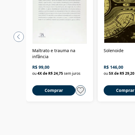
Maltrato e trauma na
Solenoide
infância
R$ 99,00
R$ 146,00
ou
4
X de
R$ 24,75
sem juros
ou
5
X de
R$ 29,20
Comprar
Comprar