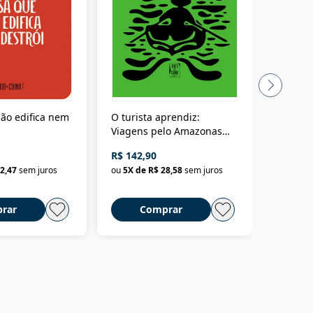
ão edifica nem
O turista aprendiz:
Coloniz
Viagens pelo Amazonas
totalita
até o Peru, pelo Madeira
crimino
R$ 142,90
R$ 69,9
até a Bolívia e por Marajó
2,47
sem juros
ou
5
X de
R$ 28,58
sem juros
ou
3
X d
até dizer chega
rar
Comprar
C