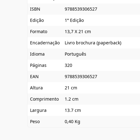
ISBN
9788539306527
Edição
1ª Edição
Formato
13,7 X 21 cm
Encadernação
Livro brochura (paperback)
Idioma
Português
Páginas
320
EAN
9788539306527
Altura
21 cm
Comprimento
1.2 cm
Largura
13.7 cm
Peso
0,40 Kg