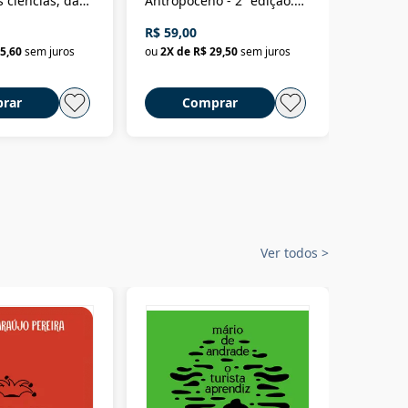
 ciências, das
Antropoceno - 2ª edição:
fícios - Vol. 7:
Um biólogo em busca do
R$ 59,00
R$ 58,0
material
selvagem
5,60
sem juros
ou
2
X de
R$ 29,50
sem juros
ou
2
X d
rar
Comprar
C
Ver todos
>