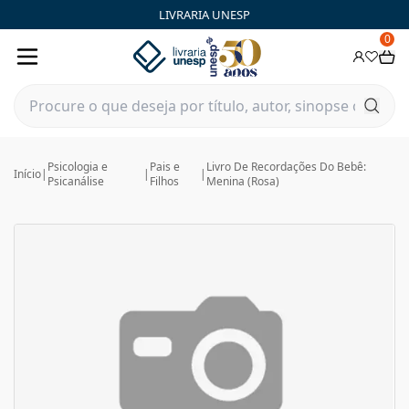
LIVRARIA UNESP
0
Psicologia e
Pais e
Livro De Recordações Do Bebê:
Início
|
|
|
Psicanálise
Filhos
Menina (Rosa)