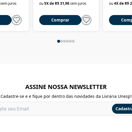
sem juros
ou
5
X de
R$ 31,98
sem juros
ou
4
X de
R$ 2
Comprar
Comp
ASSINE NOSSA NEWSLETTER
Cadastre-se e e fique por dentro das novidades da Livraria Unesp!
Cadastr