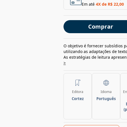
Em até
4
X de
R$ 22,00
Comprar
O objetivo é fornecer subsídios 
utilizando as adaptações de textos
As estratégias de leitura aprese
>
Editora
Idioma
En
Cortez
Português
(