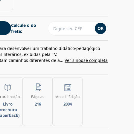
Calcule o do
OK
frete:
para desenvolver um trabalho didático-pedagógico
 literários, exibidas pela TV.
ntam caminhos diferentes de a...
Ver sinopse completa
cardenação
Páginas
Ano de Edição
Livro
216
2004
brochura
paperback)