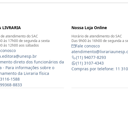
 LIVRARIA
Nossa Loja Online
 de atendimento do SAC
Horário de atendimento do SAC
0 às 17h00 de segunda a sexta
Das 9h00 às 16h00 de segunda a s
0 às 12h00 aos sábados
Fale conosco
 conosco
atendimento@livrariaunesp.
ia.editora@unesp.br
(11) 94077-8293
mento direto dos funcionários da
(11) 3107-4343
ia - Para informações sobre o
Compras por telefone: 11 31
namento da Livraria física
 3116-1588
) 99368-8833