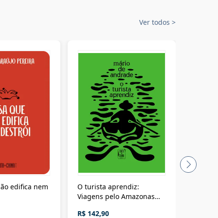
Ver todos
>
ão edifica nem
O turista aprendiz:
Coloniz
Viagens pelo Amazonas
totalita
até o Peru, pelo Madeira
crimino
R$ 142,90
R$ 69,9
até a Bolívia e por Marajó