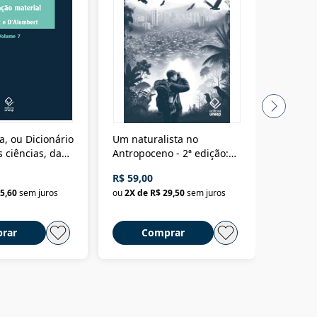
a, ou Dicionário
Um naturalista no
A vora
 ciências, das
Antropoceno - 2ª edição:
fícios - Vol. 7:
Um biólogo em busca do
R$ 59,00
R$ 58,0
material
selvagem
5,60
sem juros
ou
2
X de
R$ 29,50
sem juros
ou
2
X d
rar
Comprar
C