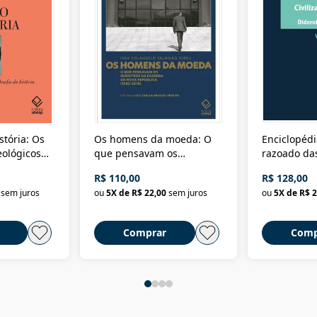
stória: Os
Os homens da moeda: O
Enciclopédi
eológicos
que pensavam os
razoado das
história
ministros da Fazenda da
artes e dos o
R$ 110,00
R$ 128,00
Nova República (1985-
Civilização 
sem juros
ou
5
X de
R$ 22,00
sem juros
ou
5
X de
R$ 2
2018)
Comprar
Comp