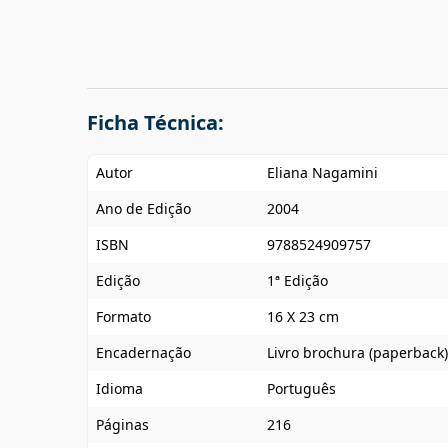
Ficha Técnica:
Autor
Eliana Nagamini
Ano de Edição
2004
ISBN
9788524909757
Edição
1ª Edição
Formato
16 X 23 cm
Encadernação
Livro brochura (paperback)
Idioma
Português
Páginas
216