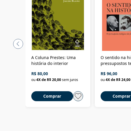
A Coluna Prestes: Uma
O sentido na hi
história do interior
pressupostos t
da filosofia da 
R$ 80,00
R$ 96,00
ou
4
X de
R$ 20,00
sem juros
ou
4
X de
R$ 24,00
Comprar
Comprar