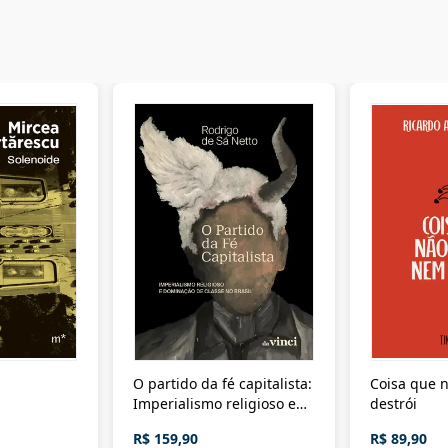
O partido da fé capitalista:
Coisa que n
Imperialismo religioso e
destrói
dominação de classe no
R$ 159,90
R$ 89,90
Brasil