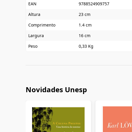
EAN
9788524909757
Altura
23 cm
Comprimento
1.4 cm
Largura
16 cm
Peso
0,33 Kg
Novidades Unesp