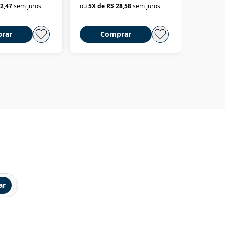
2,47
sem juros
ou
5
X de
R$ 28,58
sem juros
ou
3
X d
até dizer chega
rar
Comprar
C
ar