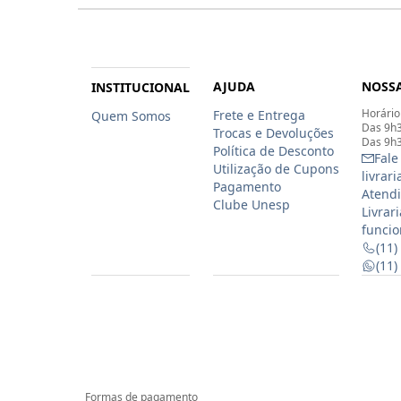
AJUDA
NOSSA
INSTITUCIONAL
Horário
Frete e Entrega
Quem Somos
Das 9h3
Trocas e Devoluções
Das 9h3
Política de Desconto
Fale
Utilização de Cupons
livrar
Pagamento
Atendi
Clube Unesp
Livrar
funcio
(11)
(11
Formas de pagamento