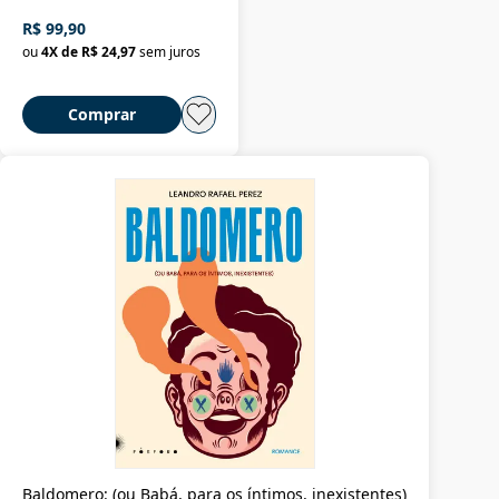
R$ 99,90
ou
4
X de
R$ 24,97
sem juros
Comprar
Baldomero: (ou Babá, para os íntimos, inexistentes)