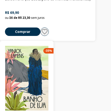
R$ 69,90
ou
3
X de
R$ 23,30
sem juros
Comprar
-
35
%