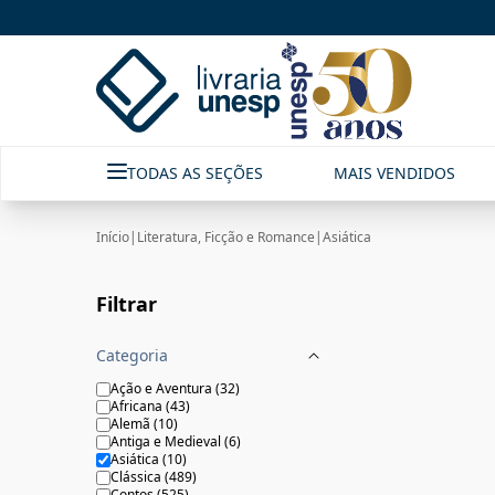
ASIÁTICA|Livraria Unesp | FastStore PLP
TODAS AS SEÇÕES
MAIS VENDIDOS
Início
|
Literatura, Ficção e Romance
|
Asiática
Filtrar
Categoria
Ação e Aventura
(
32
)
Africana
(
43
)
Alemã
(
10
)
Antiga e Medieval
(
6
)
Asiática
(
10
)
Clássica
(
489
)
Contos
(
525
)