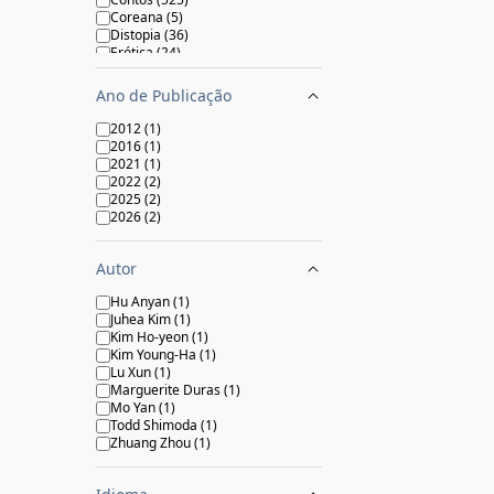
Coreana
(
5
)
Distopia
(
36
)
Erótica
(
24
)
Esotérica
(
3
)
Espanhola
(
2
)
Ano de Publicação
Europeia
(
52
)
Fantástica
(
130
)
2012
(
1
)
Feminista
(
14
)
2016
(
1
)
Ficção Científica
(
65
)
2021
(
1
)
Francesa
(
19
)
2022
(
2
)
Grega
(
3
)
2025
(
2
)
Hispânica e Latina
(
10
)
2026
(
2
)
Histórica
(
90
)
Humor
(
66
)
Indígena
(
8
)
Autor
Inglesa
(
8
)
Japonesa
(
12
)
Hu Anyan
(
1
)
Latino-americana
(
349
)
Juhea Kim
(
1
)
Mulheres
(
78
)
Kim Ho-yeon
(
1
)
Norte-americana
(
13
)
Kim Young-Ha
(
1
)
Oriente Médio
(
12
)
Lu Xun
(
1
)
Policial, Suspense e Mistério
(
342
)
Marguerite Duras
(
1
)
Portuguesa
(
13
)
Mo Yan
(
1
)
Queer
(
35
)
Todd Shimoda
(
1
)
Religiosa
(
24
)
Zhuang Zhou
(
1
)
Romance
(
638
)
Romance Histórico
(
59
)
Russa e Leste Europeu
(
25
)