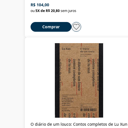
R$ 104,00
ou
5
X de
R$ 20,80
sem juros
Comprar
O diário de um louco: Contos completos de Lu Xun