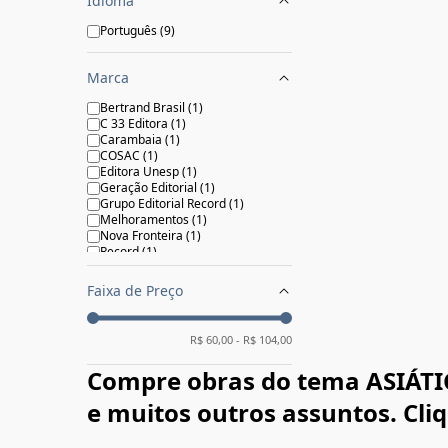
Idioma
Terror
(
53
)
Português
(
9
)
Marca
Bertrand Brasil
(
1
)
C 33 Editora
(
1
)
Carambaia
(
1
)
COSAC
(
1
)
Editora Unesp
(
1
)
Geração Editorial
(
1
)
Grupo Editorial Record
(
1
)
Melhoramentos
(
1
)
Nova Fronteira
(
1
)
Record
(
1
)
Faixa de Preço
R$
60,00
- R$
104,00
Compre obras do tema ASIÁTIC
e muitos outros assuntos. Cliq