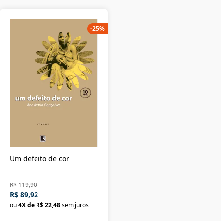
-
25
%
Um defeito de cor
R$ 119,90
R$ 89,92
ou
4
X de
R$ 22,48
sem juros