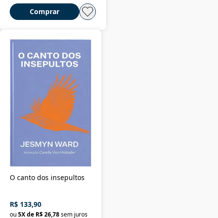
Comprar
O canto dos insepultos
R$ 133,90
ou
5
X de
R$ 26,78
sem juros