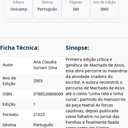
Editora
Idioma
Páginas
Ano de Edição
Unicamp
Português
264
2003
Ficha Técnica:
Sinopse:
Primeira edição crítica e
Ana Claudia
Autor
genética de Machado de Assis,
Suriani Silva
esta obra percorre os meandros
da atividade criadora do
Ano de
2003
escritor. A autora reconstrói o
Edição
percurso de Machado de Assis
até o conto “Linha reta e linha
ISBN
9788526806009
curva”, partindo do manuscrito
Edição
1
da peça teatral As forcas
caudinas, depois publicada
Formato
21X25
como folhetim no Jornal das
Famílias e finalmente fixada
Idioma
Português
como conto em Contos