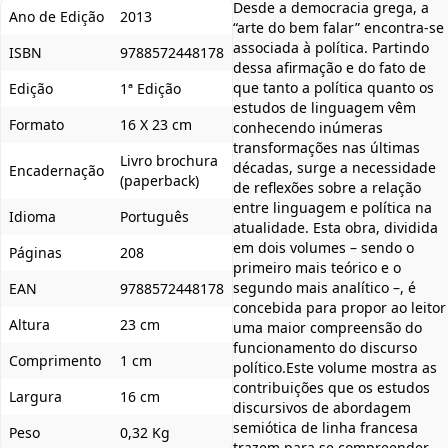
Desde a democracia grega, a
Ano de Edição
2013
“arte do bem falar” encontra-se
associada à política. Partindo
ISBN
9788572448178
dessa afirmação e do fato de
que tanto a política quanto os
Edição
1ª Edição
estudos de linguagem vêm
Formato
16 X 23 cm
conhecendo inúmeras
transformações nas últimas
Livro brochura
décadas, surge a necessidade
Encadernação
(paperback)
de reflexões sobre a relação
entre linguagem e política na
Idioma
Português
atualidade. Esta obra, dividida
em dois volumes – sendo o
Páginas
208
primeiro mais teórico e o
segundo mais analítico –, é
EAN
9788572448178
concebida para propor ao leitor
Altura
23 cm
uma maior compreensão do
funcionamento do discurso
Comprimento
1 cm
político.Este volume mostra as
contribuições que os estudos
Largura
16 cm
discursivos de abordagem
semiótica de linha francesa
Peso
0,32 Kg
trazem para se compreender