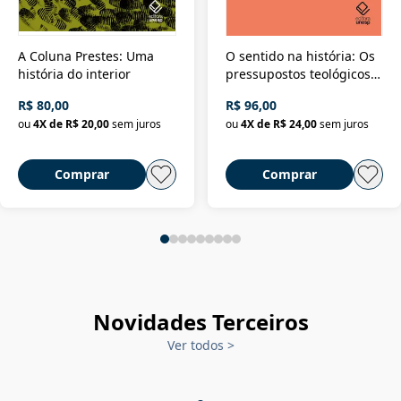
A Coluna Prestes: Uma
O sentido na história: Os
história do interior
pressupostos teológicos
da filosofia da história
R$ 80,00
R$ 96,00
ou
4
X de
R$ 20,00
sem juros
ou
4
X de
R$ 24,00
sem juros
Comprar
Comprar
Novidades Terceiros
Ver todos
>