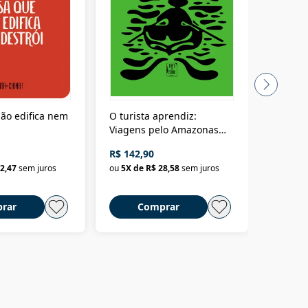
ão edifica nem
O turista aprendiz:
Coloniz
Viagens pelo Amazonas
totalita
até o Peru, pelo Madeira
crimino
R$ 142,90
R$ 69,9
até a Bolívia e por Marajó
2,47
sem juros
ou
5
X de
R$ 28,58
sem juros
ou
3
X d
até dizer chega
rar
Comprar
C