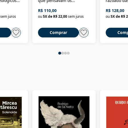
eológicos
que pensavam os
razoado das
história
ministros da Fazenda da
artes e dos o
R$ 110,00
R$ 128,00
Nova República (1985-
Civilização 
sem juros
ou
5
X de
R$ 22,00
sem juros
ou
5
X de
R$ 2
2018)
Comprar
Comp