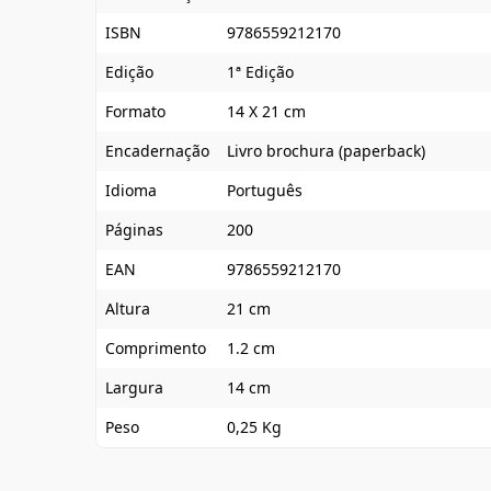
ISBN
9786559212170
Edição
1ª Edição
Formato
14 X 21 cm
Encadernação
Livro brochura (paperback)
Idioma
Português
Páginas
200
EAN
9786559212170
Altura
21 cm
Comprimento
1.2 cm
Largura
14 cm
Peso
0,25 Kg