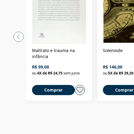
Maltrato e trauma na
Solenoide
infância
R$ 99,00
R$ 146,00
ou
4
X de
R$ 24,75
sem juros
ou
5
X de
R$ 29,20
Comprar
Comprar