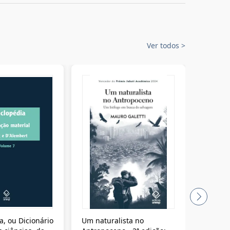
Ver todos
>
a, ou Dicionário
Um naturalista no
A vora