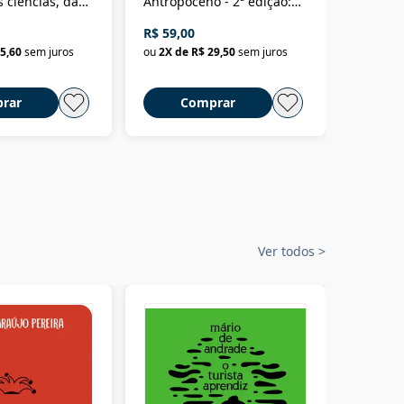
 ciências, das
Antropoceno - 2ª edição:
fícios - Vol. 7:
Um biólogo em busca do
R$ 59,00
R$ 58,0
material
selvagem
5,60
sem juros
ou
2
X de
R$ 29,50
sem juros
ou
2
X d
rar
Comprar
C
Ver todos
>