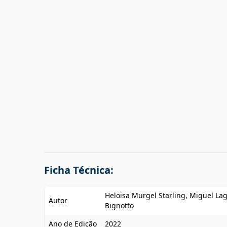
Ficha Técnica:
Heloisa Murgel Starling, Miguel La
Autor
Bignotto
Ano de Edição
2022