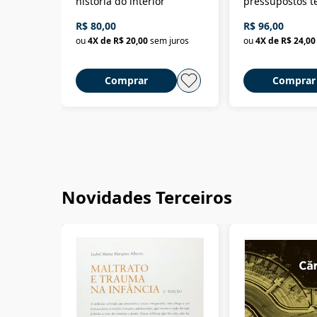
história do interior
pressupostos t
da filosofia da 
R$ 80,00
R$ 96,00
ou
4
X de
R$ 20,00
sem juros
ou
4
X de
R$ 24,00
Comprar
Comprar
Novidades Terceiros