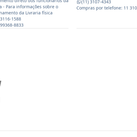
mento direto dos funcionários da
(11) 3107-4343
ia - Para informações sobre o
Compras por telefone: 11 31
namento da Livraria física
 3116-1588
) 99368-8833