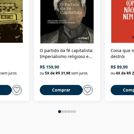
O partido da fé capitalista:
Coisa que n
Imperialismo religioso e
destrói
dominação de classe no
R$ 159,90
R$ 89,90
Brasil
sem juros
ou
5
X de
R$ 31,98
sem juros
ou
4
X de
R$ 2
Comprar
Comp