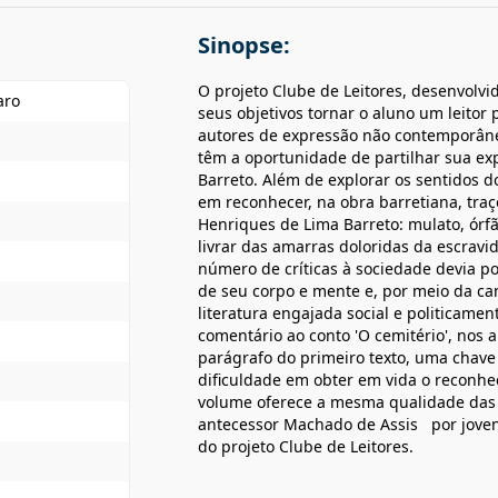
Sinopse:
O projeto Clube de Leitores, desenvolv
aro
seus objetivos tornar o aluno um leitor 
autores de expressão não contemporâneos
têm a oportunidade de partilhar sua exp
Barreto. Além de explorar os sentidos 
em reconhecer, na obra barretiana, traço
Henriques de Lima Barreto: mulato, órf
livrar das amarras doloridas da escravi
número de críticas à sociedade devia 
de seu corpo e mente e, por meio da ca
literatura engajada social e politicamen
comentário ao conto 'O cemitério', nos 
parágrafo do primeiro texto, uma chave
dificuldade em obter em vida o reconh
volume oferece a mesma qualidade das 
antecessor Machado de Assis por jovens
do projeto Clube de Leitores.