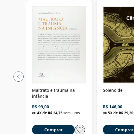
Maltrato e trauma na
Solenoide
infância
R$ 99,00
R$ 146,00
ou
4
X de
R$ 24,75
sem juros
ou
5
X de
R$ 29,20
Comprar
Comprar