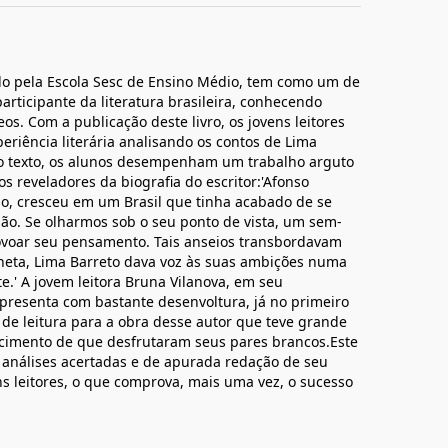
ido pela Escola Sesc de Ensino Médio, tem como um de
participante da literatura brasileira, conhecendo
. Com a publicação deste livro, os jovens leitores
eriência literária analisando os contos de Lima
do texto, os alunos desempenham um trabalho arguto
s reveladores da biografia do escritor:'Afonso
ão, cresceu em um Brasil que tinha acabado de se
dão. Se olharmos sob o seu ponto de vista, um sem-
povoar seu pensamento. Tais anseios transbordavam
neta, Lima Barreto dava voz às suas ambições numa
te.' A jovem leitora Bruna Vilanova, em seu
apresenta com bastante desenvoltura, já no primeiro
 de leitura para a obra desse autor que teve grande
ecimento de que desfrutaram seus pares brancos.Este
análises acertadas e de apurada redação de seu
 leitores, o que comprova, mais uma vez, o sucesso