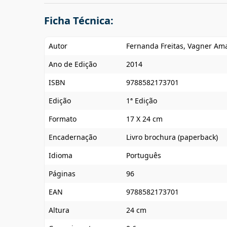
Ficha Técnica:
Autor
Fernanda Freitas, Vagner Am
Ano de Edição
2014
ISBN
9788582173701
Edição
1ª Edição
Formato
17 X 24 cm
Encadernação
Livro brochura (paperback)
Idioma
Português
Páginas
96
EAN
9788582173701
Altura
24 cm