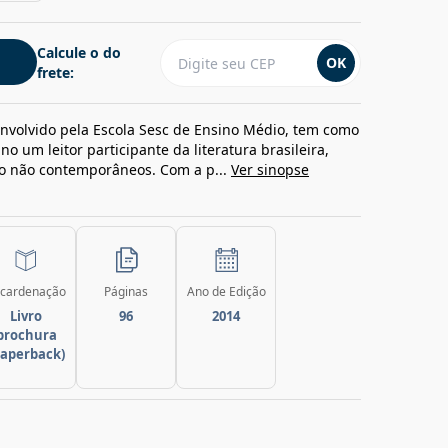
Calcule o do
OK
frete:
envolvido pela Escola Sesc de Ensino Médio, tem como
o um leitor participante da literatura brasileira,
o não contemporâneos. Com a p...
Ver sinopse
cardenação
Páginas
Ano de Edição
Livro
96
2014
brochura
paperback)