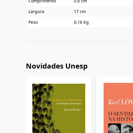
Comprimento
0.6 cm
Largura
17 cm
Peso
0,16 Kg
Novidades Unesp