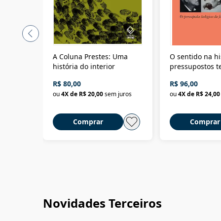
A Coluna Prestes: Uma
O sentido na hi
história do interior
pressupostos t
da filosofia da 
R$ 80,00
R$ 96,00
ou
4
X de
R$ 20,00
sem juros
ou
4
X de
R$ 24,00
Comprar
Comprar
Novidades Terceiros