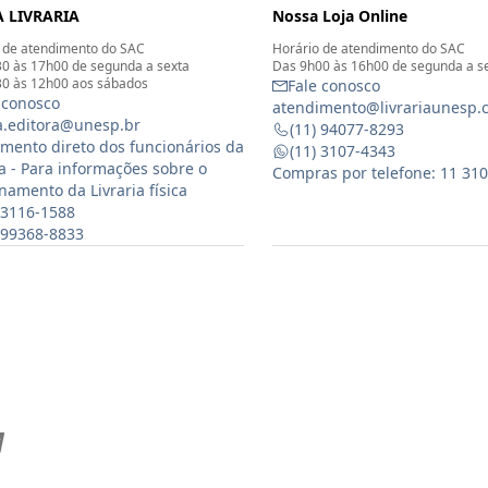
 LIVRARIA
Nossa Loja Online
 de atendimento do SAC
Horário de atendimento do SAC
0 às 17h00 de segunda a sexta
Das 9h00 às 16h00 de segunda a s
0 às 12h00 aos sábados
Fale conosco
 conosco
atendimento@livrariaunesp.
ia.editora@unesp.br
(11) 94077-8293
mento direto dos funcionários da
(11) 3107-4343
ia - Para informações sobre o
Compras por telefone: 11 31
namento da Livraria física
 3116-1588
) 99368-8833