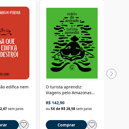
ão edifica nem
O turista aprendiz:
Coloniz
Viagens pelo Amazonas
totalita
até o Peru, pelo Madeira
crimino
R$ 142,90
R$ 69,9
até a Bolívia e por Marajó
2,47
sem juros
ou
5
X de
R$ 28,58
sem juros
ou
3
X d
até dizer chega
rar
Comprar
C