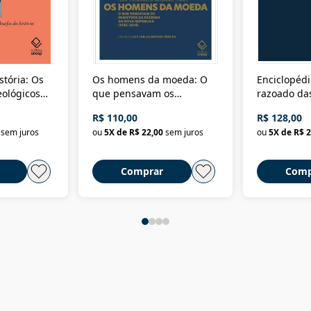
stória: Os
Os homens da moeda: O
Enciclopédi
eológicos
que pensavam os
razoado das
história
ministros da Fazenda da
artes e dos o
R$ 110,00
R$ 128,00
Nova República (1985-
Civilização 
sem juros
ou
5
X de
R$ 22,00
sem juros
ou
5
X de
R$ 2
2018)
Comprar
Comp