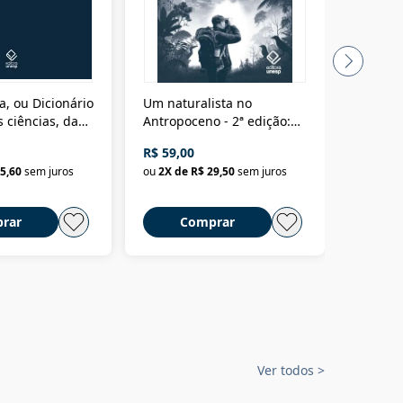
a, ou Dicionário
Um naturalista no
A vora
 ciências, das
Antropoceno - 2ª edição:
fícios - Vol. 7:
Um biólogo em busca do
R$ 59,00
R$ 58,0
material
selvagem
5,60
sem juros
ou
2
X de
R$ 29,50
sem juros
ou
2
X d
rar
Comprar
C
Ver todos
>