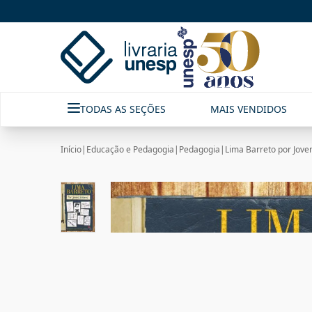
TODAS AS SEÇÕES
MAIS VENDIDOS
Início
|
Educação e Pedagogia
|
Pedagogia
|
Lima Barreto por Jove