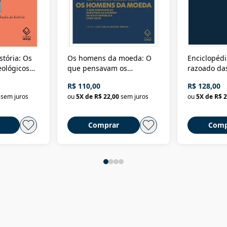
stória: Os
Os homens da moeda: O
Enciclopédi
eológicos
que pensavam os
razoado das
história
ministros da Fazenda da
artes e dos o
R$ 110,00
R$ 128,00
Nova República (1985-
Civilização 
sem juros
ou
5
X de
R$ 22,00
sem juros
ou
5
X de
R$ 2
2018)
Comprar
Comp