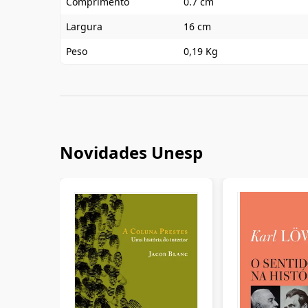
Comprimento
0.7 cm
Largura
16 cm
Peso
0,19 Kg
Novidades Unesp