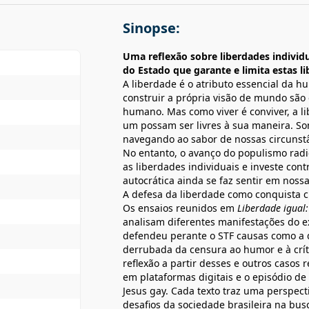
Sinopse:
Uma reflexão sobre liberdades individ
do Estado que garante e limita estas l
A liberdade é o atributo essencial da 
construir a própria visão de mundo são
humano. Mas como viver é conviver, a l
um possam ser livres à sua maneira. So
navegando ao sabor de nossas circunstân
No entanto, o avanço do populismo radi
as liberdades individuais e investe con
autocrática ainda se faz sentir em nossas
A defesa da liberdade como conquista civ
Os ensaios reunidos em
Liberdade igual
analisam diferentes manifestações do exe
defendeu perante o STF causas como a d
derrubada da censura ao humor e à crític
reflexão a partir desses e outros casos
em plataformas digitais e o episódio d
Jesus gay. Cada texto traz uma perspect
desafios da sociedade brasileira na bus