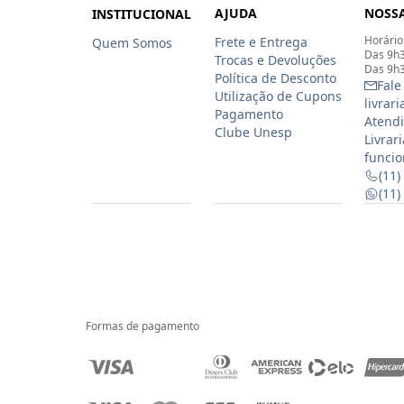
AJUDA
NOSSA
INSTITUCIONAL
Horário
Frete e Entrega
Quem Somos
Das 9h3
Trocas e Devoluções
Das 9h3
Política de Desconto
Fale
Utilização de Cupons
livrar
Pagamento
Atendi
Clube Unesp
Livrar
funcio
(11)
(11
Formas de pagamento