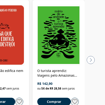
ão edifica nem
O turista aprendiz:
Coloniz
Viagens pelo Amazonas
totalita
até o Peru, pelo Madeira
crimino
R$ 142,90
R$ 69,9
até a Bolívia e por Marajó
2,47
sem juros
ou
5
X de
R$ 28,58
sem juros
ou
3
X d
até dizer chega
rar
Comprar
C