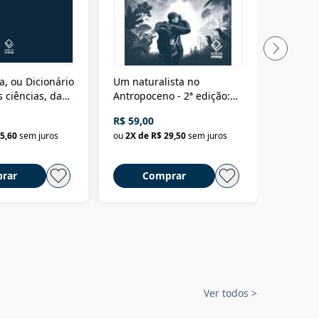
a, ou Dicionário
Um naturalista no
A vora
 ciências, das
Antropoceno - 2ª edição:
fícios - Vol. 7:
Um biólogo em busca do
R$ 59,00
R$ 58,0
material
selvagem
5,60
sem juros
ou
2
X de
R$ 29,50
sem juros
ou
2
X d
rar
Comprar
C
Ver todos
>