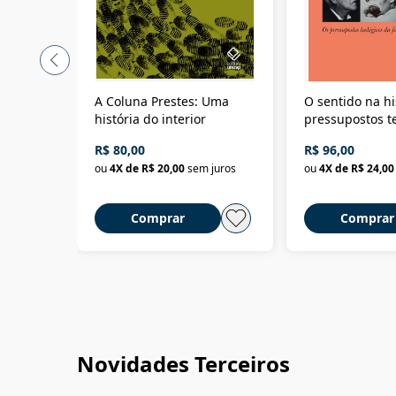
A Coluna Prestes: Uma
O sentido na hi
história do interior
pressupostos t
da filosofia da 
R$ 80,00
R$ 96,00
ou
4
X de
R$ 20,00
sem juros
ou
4
X de
R$ 24,00
Comprar
Comprar
Novidades Terceiros