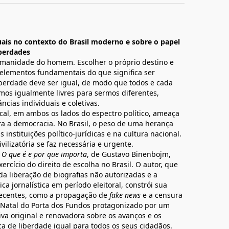
uais no contexto do Brasil moderno e sobre o papel
iberdades
humanidade do homem. Escolher o próprio destino e
 elementos fundamentais do que significa ser
iberdade deve ser igual, de modo que todos e cada
mos igualmente livres para sermos diferentes,
cias individuais e coletivas.
cal, em ambos os lados do espectro político, ameaça
tra a democracia. No Brasil, o peso de uma herança
 instituições político-jurídicas e na cultura nacional.
ilizatória se faz necessária e urgente.
: O que é e por que importa
, de Gustavo Binenbojm,
rcício do direito de escolha no Brasil. O autor, que
a liberação de biografias não autorizadas e a
a jornalística em período eleitoral, constrói sua
 recentes, como a propagação de
fake news
e a censura
e Natal do Porta dos Fundos protagonizado por um
iva original e renovadora sobre os avanços e os
ca de liberdade igual para todos os seus cidadãos.