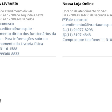
 LIVRARIA
Nossa Loja Online
 de atendimento do SAC
Horário de atendimento do SAC
0 às 17h00 de segunda a sexta
Das 9h00 às 16h00 de segunda a s
0 às 12h00 aos sábados
Fale conosco
 conosco
atendimento@livrariaunesp.
ia.editora@unesp.br
(11) 94077-8293
mento direto dos funcionários da
(11) 3107-4343
ia - Para informações sobre o
Compras por telefone: 11 31
namento da Livraria física
 3116-1588
) 99368-8833