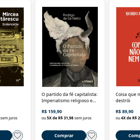
O partido da fé capitalista:
Coisa que n
Imperialismo religioso e
destrói
dominação de classe no
R$ 159,90
R$ 89,90
Brasil
sem juros
ou
5
X de
R$ 31,98
sem juros
ou
4
X de
R$ 2
Comprar
Comp