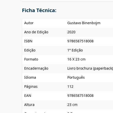
Ficha Técnica:
Autor
Gustavo Binenbojm
Ano de Edição
2020
ISBN
9786587518008
Edição
1ª Edição
Formato
16 X 23 cm
Encadernação
Livro brochura (paperback)
Idioma
Português
Páginas
112
EAN
9786587518008
Altura
23 cm