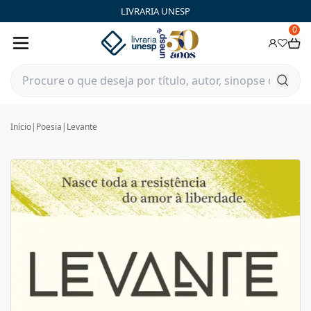
LIVRARIA UNESP
0
Início
|
Poesia
|
Levante