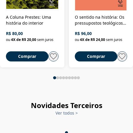
A Coluna Prestes: Uma
O sentido na história: Os
história do interior
pressupostos teológicos
da filosofia da história
R$ 80,00
R$ 96,00
ou
4
X de
R$ 20,00
sem juros
ou
4
X de
R$ 24,00
sem juros
Comprar
Comprar
Novidades Terceiros
Ver todos
>