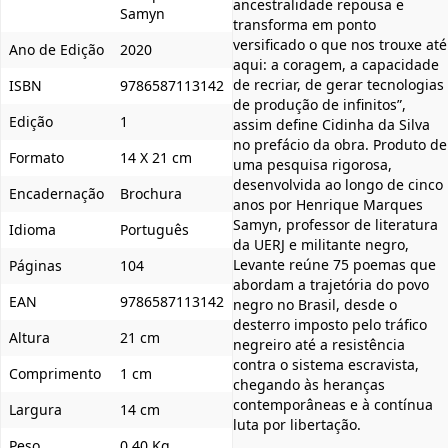
ancestralidade repousa e
Samyn
transforma em ponto
versificado o que nos trouxe até
Ano de Edição
2020
aqui: a coragem, a capacidade
de recriar, de gerar tecnologias
ISBN
9786587113142
de produção de infinitos”,
Edição
1
assim define Cidinha da Silva
no prefácio da obra. Produto de
Formato
14 X 21 cm
uma pesquisa rigorosa,
desenvolvida ao longo de cinco
Encadernação
Brochura
anos por Henrique Marques
Samyn, professor de literatura
Idioma
Português
da UERJ e militante negro,
Levante reúne 75 poemas que
Páginas
104
abordam a trajetória do povo
EAN
9786587113142
negro no Brasil, desde o
desterro imposto pelo tráfico
Altura
21 cm
negreiro até a resistência
contra o sistema escravista,
Comprimento
1 cm
chegando às heranças
contemporâneas e à contínua
Largura
14 cm
luta por libertação.
Peso
0,40 Kg