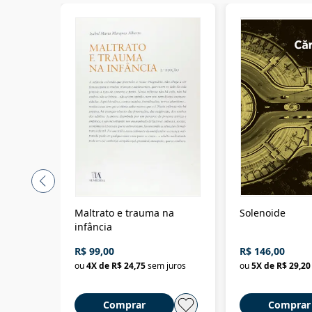
Maltrato e trauma na
Solenoide
infância
R$ 99,00
R$ 146,00
ou
4
X de
R$ 24,75
sem juros
ou
5
X de
R$ 29,20
Comprar
Comprar