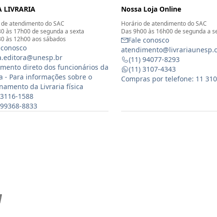
 LIVRARIA
Nossa Loja Online
 de atendimento do SAC
Horário de atendimento do SAC
0 às 17h00 de segunda a sexta
Das 9h00 às 16h00 de segunda a s
0 às 12h00 aos sábados
Fale conosco
 conosco
atendimento@livrariaunesp.
ia.editora@unesp.br
(11) 94077-8293
mento direto dos funcionários da
(11) 3107-4343
ia - Para informações sobre o
Compras por telefone: 11 31
namento da Livraria física
 3116-1588
) 99368-8833