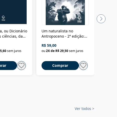
a, ou Dicionário
Um naturalista no
A vora
 ciências, das
Antropoceno - 2ª edição:
fícios - Vol. 7:
Um biólogo em busca do
R$ 59,00
R$ 58,0
material
selvagem
5,60
sem juros
ou
2
X de
R$ 29,50
sem juros
ou
2
X d
rar
Comprar
C
Ver todos
>