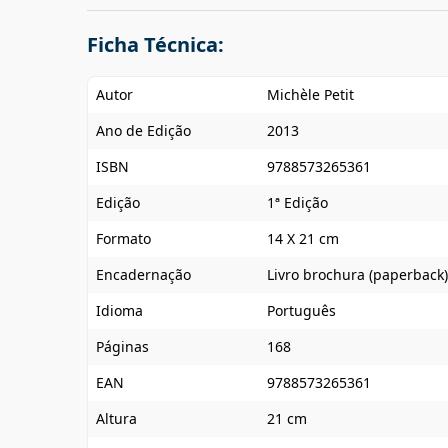
Ficha Técnica:
Autor
Michèle Petit
Ano de Edição
2013
ISBN
9788573265361
Edição
1ª Edição
Formato
14 X 21 cm
Encadernação
Livro brochura (paperback)
Idioma
Português
Páginas
168
EAN
9788573265361
Altura
21 cm