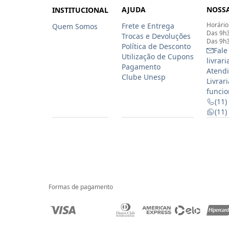
AJUDA
NOSSA
INSTITUCIONAL
Horário
Frete e Entrega
Quem Somos
Das 9h3
Trocas e Devoluções
Das 9h3
Política de Desconto
Fale
Utilização de Cupons
livrar
Pagamento
Atendi
Clube Unesp
Livrar
funcio
(11)
(11
Formas de pagamento