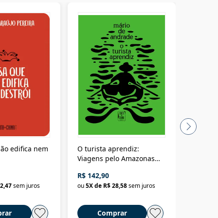
ão edifica nem
O turista aprendiz:
Coloniz
Viagens pelo Amazonas
totalita
até o Peru, pelo Madeira
crimino
R$ 142,90
R$ 69,9
até a Bolívia e por Marajó
2,47
sem juros
ou
5
X de
R$ 28,58
sem juros
ou
3
X d
até dizer chega
rar
Comprar
C