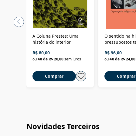
A Coluna Prestes: Uma
O sentido na hi
história do interior
pressupostos t
da filosofia da 
R$ 80,00
R$ 96,00
ou
4
X de
R$ 20,00
sem juros
ou
4
X de
R$ 24,00
Comprar
Comprar
Novidades Terceiros