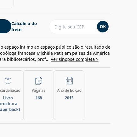
Calcule o do
OK
frete:
do espaço íntimo ao espaço público são o resultado de
ropóloga francesa Michèle Petit em países da América
ra bibliotecários, prof...
Ver sinopse completa >
cardenação
Páginas
Ano de Edição
Livro
168
2013
brochura
paperback)