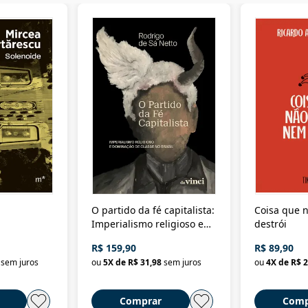
O partido da fé capitalista:
Coisa que n
Imperialismo religioso e
destrói
dominação de classe no
R$ 159,90
R$ 89,90
Brasil
sem juros
ou
5
X de
R$ 31,98
sem juros
ou
4
X de
R$ 2
Comprar
Comp