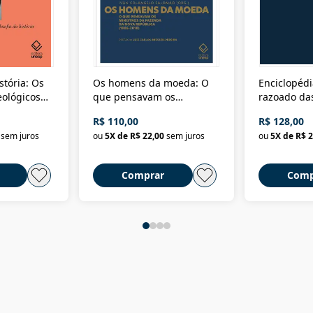
stória: Os
Os homens da moeda: O
Enciclopédi
eológicos
que pensavam os
razoado das
história
ministros da Fazenda da
artes e dos o
R$ 110,00
R$ 128,00
Nova República (1985-
Civilização 
sem juros
ou
5
X de
R$ 22,00
sem juros
ou
5
X de
R$ 2
2018)
Comprar
Comp