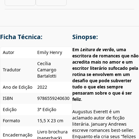
Ficha Técnica:
Sinopse:
Em
Leitura de verão
, uma
Autor
Emily Henry
escritora de romances que não
acredita mais no amor e um
Cecília
escritor literário sufocado pela
Tradutor
Camargo
rotina se envolvem em um
Bartalotti
desafio que pode subverter
tudo o que eles sempre
Ano de Edição
2022
pensaram sobre o que é ser
ISBN
9786559240630
feliz
.
Edição
3ª Edição
Augustus Everett é um
aclamado autor de ficção
Formato
15,5 X 23 cm
literária. January Andrews
escreve romances best-seller.
Livro brochura
Encadernação
Enquanto ela cria seus “felizes
(paperback)