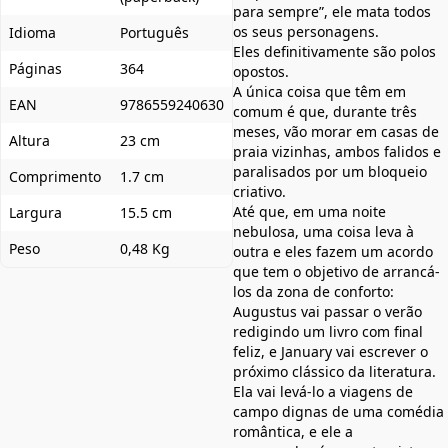
para sempre”, ele mata todos
os seus personagens.
Idioma
Português
Eles definitivamente são polos
Páginas
364
opostos.
A única coisa que têm em
EAN
9786559240630
comum é que, durante três
meses, vão morar em casas de
Altura
23 cm
praia vizinhas, ambos falidos e
paralisados por um bloqueio
Comprimento
1.7 cm
criativo.
Até que, em uma noite
Largura
15.5 cm
nebulosa, uma coisa leva à
Peso
0,48 Kg
outra e eles fazem um acordo
que tem o objetivo de arrancá-
los da zona de conforto:
Augustus vai passar o verão
redigindo um livro com final
feliz, e January vai escrever o
próximo clássico da literatura.
Ela vai levá-lo a viagens de
campo dignas de uma comédia
romântica, e ele a