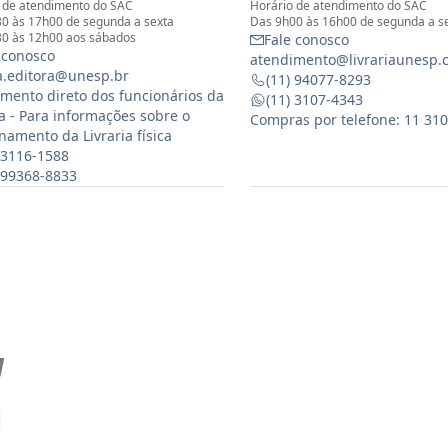
 de atendimento do SAC
Horário de atendimento do SAC
0 às 17h00 de segunda a sexta
Das 9h00 às 16h00 de segunda a s
0 às 12h00 aos sábados
Fale conosco
 conosco
atendimento@livrariaunesp.
ia.editora@unesp.br
(11) 94077-8293
mento direto dos funcionários da
(11) 3107-4343
ia - Para informações sobre o
Compras por telefone: 11 31
namento da Livraria física
 3116-1588
) 99368-8833