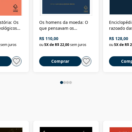
stória: Os
Os homens da moeda: O
Enciclopédi
eológicos
que pensavam os
razoado das
história
ministros da Fazenda da
artes e dos o
R$ 110,00
R$ 128,00
Nova República (1985-
Civilização 
sem juros
ou
5
X de
R$ 22,00
sem juros
ou
5
X de
R$ 2
2018)
Comprar
Comp