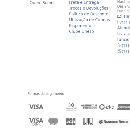
Horário
Frete e Entrega
Quem Somos
Das 9h3
Trocas e Devoluções
Das 9h3
Política de Desconto
Fale
Utilização de Cupons
livrar
Pagamento
Atendi
Clube Unesp
Livrar
funcio
(11)
(11
Formas de pagamento