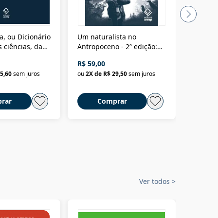
a, ou Dicionário
Um naturalista no
A vora
 ciências, das
Antropoceno - 2ª edição:
fícios - Vol. 7:
Um biólogo em busca do
R$ 59,00
R$ 58,0
material
selvagem
5,60
sem juros
ou
2
X de
R$ 29,50
sem juros
ou
2
X d
rar
Comprar
C
Ver todos
>