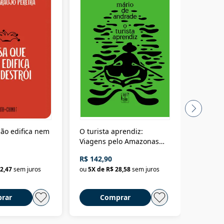
ão edifica nem
O turista aprendiz:
Coloniz
Viagens pelo Amazonas
totalita
até o Peru, pelo Madeira
crimino
R$ 142,90
R$ 69,9
até a Bolívia e por Marajó
2,47
sem juros
ou
5
X de
R$ 28,58
sem juros
ou
3
X d
até dizer chega
rar
Comprar
C