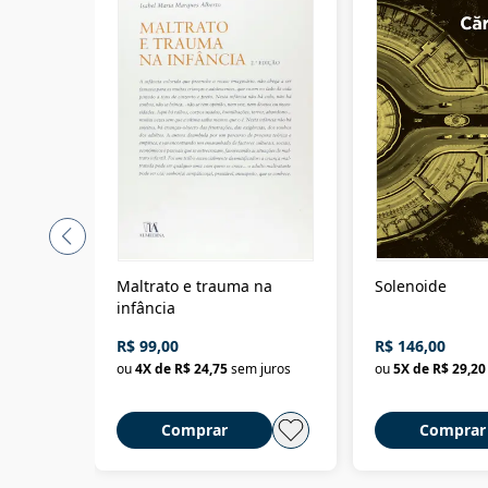
Maltrato e trauma na
Solenoide
infância
R$ 99,00
R$ 146,00
ou
4
X de
R$ 24,75
sem juros
ou
5
X de
R$ 29,20
Comprar
Comprar