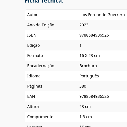
Ficha Técnica:
Autor
Luis Fernando Guerrero
Ano de Edição
2023
ISBN
9788584936526
Edição
1
Formato
16 X 23 cm
Encadernação
Brochura
Idioma
Português
Páginas
380
EAN
9788584936526
Altura
23 cm
Comprimento
1.3 cm
Largura
16 cm