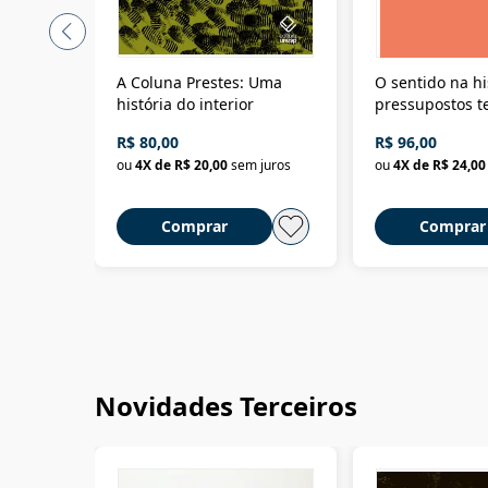
A Coluna Prestes: Uma
O sentido na hi
história do interior
pressupostos t
da filosofia da 
R$ 80,00
R$ 96,00
ou
4
X de
R$ 20,00
sem juros
ou
4
X de
R$ 24,00
Comprar
Comprar
Novidades Terceiros